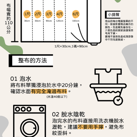
ATM／網路銀行／等多元方式進行付款，方視為交易完成。
宅配
※ 請注意：結帳手續完成當下不需立刻繳費，但若您需要取消訂單，請聯絡
每筆NT$150，滿NT$1,500(含以上)免運費
購買商品的店家。未經商家同意取消之訂單仍視為有效，需透過AFTEE先享
後付繳納相關費用。
離島宅配
※ 交易是否成功請以「AFTEE先享後付 」之結帳頁面顯示為準，若有關於
是否繳費成功／繳費後需取消欲退款等相關疑問，請聯繫「AFTEE先享後付
每筆NT$240
客戶支援中心」
https://netprotections.freshdesk.com/support/home
【注意事項】
１．透過由恩沛科技股份有限公司提供之「AFTEE先享後付」服務完成之交
易，需依本服務之必要範圍內提供個人資料，並將交易相關給付款項請求債
權轉讓予恩沛科技股份有限公司。
２．關於個人資料處理事宜，請瀏覽以下網址：
https://aftee.tw/terms/#terms3
３．未成年的使用者請事先徵得法定代理人或監護人之同意方可使用
「AFTEE先享後付」，若未經同意申辦者引起之損失，本公司不負相關責
任。
４．使用「AFTEE先享後付」時，將依據個別帳號之用戶狀況，依本公司即
時審查核予不同之上限額度；若仍有額度不足之情形，本公司將視審查結果
請求用戶進行身份認證。
５．嚴禁一人註冊多個帳號或使用他人資訊註冊。若發現惡意使用之情形，
恩沛科技股份有限公司將有權停止該用戶之使用額度並採取法律行動。