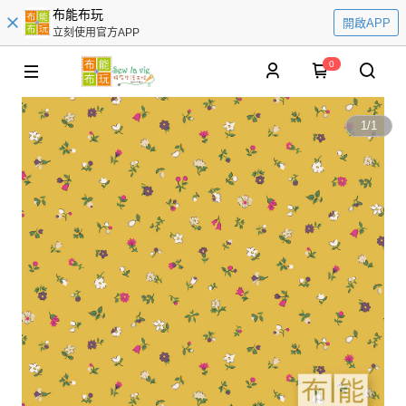
布能布玩
開啟APP
立刻使用官方APP
0
1
/
1