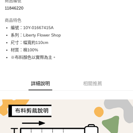
商品編號
超商取貨付款
11846220
LINE Pay
商品特色
Apple Pay
編號：10Y-01667415A
系列：Liberty Flower Shop
街口支付
尺寸：幅寬約110cm
Google Pay
材質：棉100%
※布料顏色以實際為主。
AFTEE先享後付
相關說明
【關於「AFTEE先享後付」】
ATM付款
AFTEE先享後付是「在收到商品之後才付款」的支付方式。 讓您購物簡單
詳細說明
相關推薦
便利好安心！
１．簡單：不需註冊會員、不需綁卡、不需儲值。
運送方式
２．便利：只要手機號碼，簡訊認證，即可結帳。
３．安心：先確認商品／服務後，再付款。
全家取貨付款
每筆NT$65，滿NT$1,500(含以上)免運費
【「AFTEE先享後付」結帳流程】
１．於結帳方式選擇「AFTEE先享後付」後，將跳轉至「AFTEE先享後付」
7-11取貨付款
結帳頁面，進行簡訊認證並確認金額後，即可完成結帳。
２．訂單成立數日內，您將收到繳費通知簡訊。
每筆NT$65，滿NT$1,500(含以上)免運費
３．收到繳費通知簡訊後14天內，點擊此簡訊中的連結，可透過四大超商／