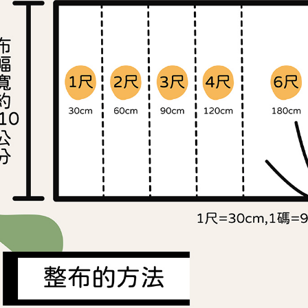
交易，需
求債權轉
２．關於
https://aft
３．未成
「AFTE
任。
４．使用「
即時審查
結果請求
５．嚴禁
形，恩沛
動。