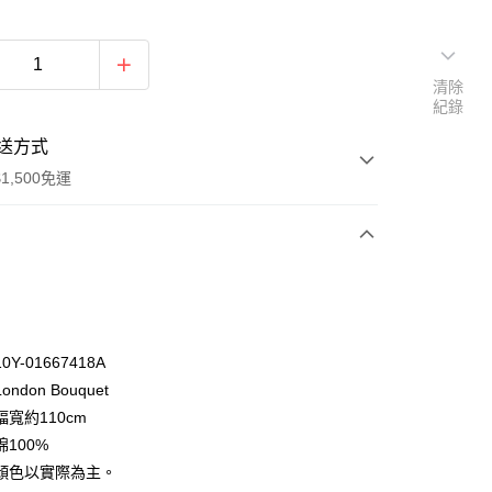
清除
紀錄
送方式
1,500免運
次付款
付款
Y-01667418A
ndon Bouquet
寬約110cm
100%
顏色以實際為主。
y