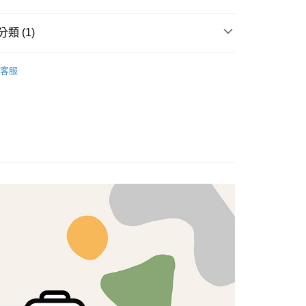
享後付
類 (1)
FTEE先享後付」】
brics
先享後付是「在收到商品之後才付款」的支付方式。 讓您購物簡單
Lasenby 棉布
客服
心！
：不需註冊會員、不需綁卡、不需儲值。
：只要手機號碼，簡訊認證，即可結帳。
：先確認商品／服務後，再付款。
付款
EE先享後付」結帳流程】
5，滿NT$1,500(含以上)免運費
方式選擇「AFTEE先享後付」後，將跳轉至「AFTEE先享後
頁面，進行簡訊認證並確認金額後，即可完成結帳。
付款
成立數日內，您將收到繳費通知簡訊。
費通知簡訊後14天內，點擊此簡訊中的連結，可透過四大超商
5，滿NT$1,500(含以上)免運費
網路銀行／等多元方式進行付款，方視為交易完成。
：結帳手續完成當下不需立刻繳費，但若您需要取消訂單，請聯
的店家。未經商家同意取消之訂單仍視為有效，需透過AFTEE
繳納相關費用。
50，滿NT$1,500(含以上)免運費
否成功請以「AFTEE先享後付 」之結帳頁面顯示為準，若有關於
功／繳費後需取消欲退款等相關疑問，請聯繫「AFTEE先享後
援中心」
https://netprotections.freshdesk.com/support/home
40
項】
恩沛科技股份有限公司提供之「AFTEE先享後付」服務完成之