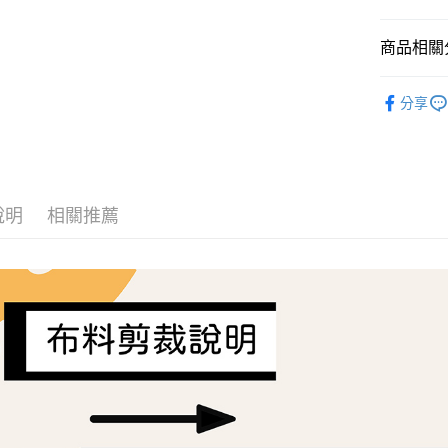
AFTEE先
商品相關分
相關說明
【關於「A
ATM付款
Liberty Fa
AFTEE
分享
便利好安
１．簡單
２．便利
運送方式
３．安心
全家取貨
【「AFT
每筆NT$6
１．於結帳
說明
相關推薦
付」結帳
7-11取貨
２．訂單
３．收到繳
每筆NT$6
／ATM／
※ 請注意
宅配
絡購買商品
先享後付
每筆NT$1
※ 交易是
是否繳費成
離島宅配
付客戶支
每筆NT$2
【注意事
１．透過由