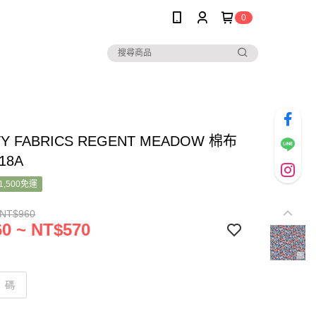
0
TY FABRICS REGENT MEADOW 棉布
18A
1,500免運
 NT$960
0 ~ NT$570
碼