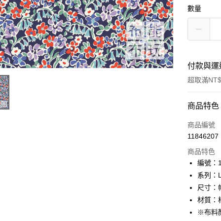
數量
付款與運
超取滿NT$
付款方式
商品特色
信用卡一
商品編號
11846207
超商取貨
商品特色
LINE Pay
編號：10
系列：Lo
Apple Pay
尺寸：幅
街口支付
材質：棉
※布料
Google Pa