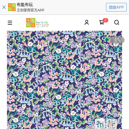
布能布玩
開啟APP
立刻使用官方APP
0
1
/
1