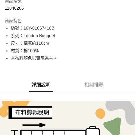
商品編號
超商取貨付款
11846206
LINE Pay
商品特色
Apple Pay
編號：10Y-01667418B
系列：London Bouquet
街口支付
尺寸：幅寬約110cm
Google Pay
材質：棉100%
※布料顏色以實際為主。
AFTEE先享後付
相關說明
【關於「AFTEE先享後付」】
ATM付款
AFTEE先享後付是「在收到商品之後才付款」的支付方式。 讓您購物簡單
詳細說明
相關推薦
便利好安心！
１．簡單：不需註冊會員、不需綁卡、不需儲值。
運送方式
２．便利：只要手機號碼，簡訊認證，即可結帳。
３．安心：先確認商品／服務後，再付款。
全家取貨付款
每筆NT$65，滿NT$1,500(含以上)免運費
【「AFTEE先享後付」結帳流程】
１．於結帳方式選擇「AFTEE先享後付」後，將跳轉至「AFTEE先享後付」
7-11取貨付款
結帳頁面，進行簡訊認證並確認金額後，即可完成結帳。
２．訂單成立數日內，您將收到繳費通知簡訊。
每筆NT$65，滿NT$1,500(含以上)免運費
３．收到繳費通知簡訊後14天內，點擊此簡訊中的連結，可透過四大超商／