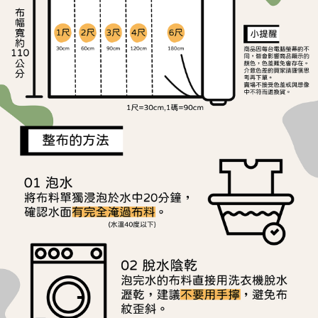
ATM／網路銀行／等多元方式進行付款，方視為交易完成。
宅配
※ 請注意：結帳手續完成當下不需立刻繳費，但若您需要取消訂單，請聯絡
每筆NT$150，滿NT$1,500(含以上)免運費
購買商品的店家。未經商家同意取消之訂單仍視為有效，需透過AFTEE先享
後付繳納相關費用。
離島宅配
※ 交易是否成功請以「AFTEE先享後付 」之結帳頁面顯示為準，若有關於
是否繳費成功／繳費後需取消欲退款等相關疑問，請聯繫「AFTEE先享後付
每筆NT$240
客戶支援中心」
https://netprotections.freshdesk.com/support/home
【注意事項】
１．透過由恩沛科技股份有限公司提供之「AFTEE先享後付」服務完成之交
易，需依本服務之必要範圍內提供個人資料，並將交易相關給付款項請求債
權轉讓予恩沛科技股份有限公司。
２．關於個人資料處理事宜，請瀏覽以下網址：
https://aftee.tw/terms/#terms3
３．未成年的使用者請事先徵得法定代理人或監護人之同意方可使用
「AFTEE先享後付」，若未經同意申辦者引起之損失，本公司不負相關責
任。
４．使用「AFTEE先享後付」時，將依據個別帳號之用戶狀況，依本公司即
時審查核予不同之上限額度；若仍有額度不足之情形，本公司將視審查結果
請求用戶進行身份認證。
５．嚴禁一人註冊多個帳號或使用他人資訊註冊。若發現惡意使用之情形，
恩沛科技股份有限公司將有權停止該用戶之使用額度並採取法律行動。