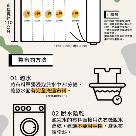
ATM／網路銀行／等多元方式進行付款，方視為交易完成。
宅配
※ 請注意：結帳手續完成當下不需立刻繳費，但若您需要取消訂單，請聯絡
每筆NT$150，滿NT$1,500(含以上)免運費
購買商品的店家。未經商家同意取消之訂單仍視為有效，需透過AFTEE先享
後付繳納相關費用。
離島宅配
※ 交易是否成功請以「AFTEE先享後付 」之結帳頁面顯示為準，若有關於
是否繳費成功／繳費後需取消欲退款等相關疑問，請聯繫「AFTEE先享後付
每筆NT$240
客戶支援中心」
https://netprotections.freshdesk.com/support/home
【注意事項】
１．透過由恩沛科技股份有限公司提供之「AFTEE先享後付」服務完成之交
易，需依本服務之必要範圍內提供個人資料，並將交易相關給付款項請求債
權轉讓予恩沛科技股份有限公司。
２．關於個人資料處理事宜，請瀏覽以下網址：
https://aftee.tw/terms/#terms3
３．未成年的使用者請事先徵得法定代理人或監護人之同意方可使用
「AFTEE先享後付」，若未經同意申辦者引起之損失，本公司不負相關責
任。
４．使用「AFTEE先享後付」時，將依據個別帳號之用戶狀況，依本公司即
時審查核予不同之上限額度；若仍有額度不足之情形，本公司將視審查結果
請求用戶進行身份認證。
５．嚴禁一人註冊多個帳號或使用他人資訊註冊。若發現惡意使用之情形，
恩沛科技股份有限公司將有權停止該用戶之使用額度並採取法律行動。