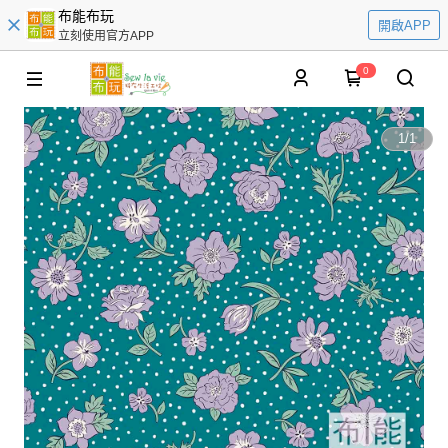
布能布玩
開啟APP
立刻使用官方APP
0
1
/
1