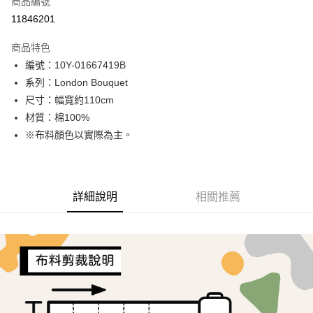
商品編號
超商取貨付款
11846201
LINE Pay
商品特色
Apple Pay
編號：10Y-01667419B
系列：London Bouquet
街口支付
尺寸：幅寬約110cm
Google Pay
材質：棉100%
※布料顏色以實際為主。
AFTEE先享後付
相關說明
【關於「AFTEE先享後付」】
ATM付款
AFTEE先享後付是「在收到商品之後才付款」的支付方式。 讓您購物簡單
詳細說明
相關推薦
便利好安心！
１．簡單：不需註冊會員、不需綁卡、不需儲值。
運送方式
２．便利：只要手機號碼，簡訊認證，即可結帳。
３．安心：先確認商品／服務後，再付款。
全家取貨付款
每筆NT$65，滿NT$1,500(含以上)免運費
【「AFTEE先享後付」結帳流程】
１．於結帳方式選擇「AFTEE先享後付」後，將跳轉至「AFTEE先享後付」
7-11取貨付款
結帳頁面，進行簡訊認證並確認金額後，即可完成結帳。
２．訂單成立數日內，您將收到繳費通知簡訊。
每筆NT$65，滿NT$1,500(含以上)免運費
３．收到繳費通知簡訊後14天內，點擊此簡訊中的連結，可透過四大超商／