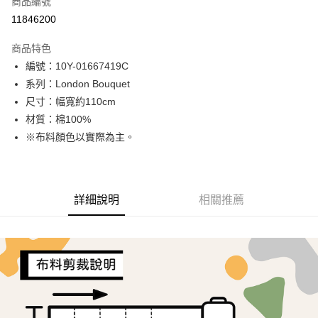
商品編號
超商取貨付款
11846200
LINE Pay
商品特色
Apple Pay
編號：10Y-01667419C
系列：London Bouquet
街口支付
尺寸：幅寬約110cm
Google Pay
材質：棉100%
※布料顏色以實際為主。
AFTEE先享後付
相關說明
【關於「AFTEE先享後付」】
ATM付款
AFTEE先享後付是「在收到商品之後才付款」的支付方式。 讓您購物簡單
詳細說明
相關推薦
便利好安心！
１．簡單：不需註冊會員、不需綁卡、不需儲值。
運送方式
２．便利：只要手機號碼，簡訊認證，即可結帳。
３．安心：先確認商品／服務後，再付款。
全家取貨付款
每筆NT$65，滿NT$1,500(含以上)免運費
【「AFTEE先享後付」結帳流程】
１．於結帳方式選擇「AFTEE先享後付」後，將跳轉至「AFTEE先享後付」
7-11取貨付款
結帳頁面，進行簡訊認證並確認金額後，即可完成結帳。
２．訂單成立數日內，您將收到繳費通知簡訊。
每筆NT$65，滿NT$1,500(含以上)免運費
３．收到繳費通知簡訊後14天內，點擊此簡訊中的連結，可透過四大超商／