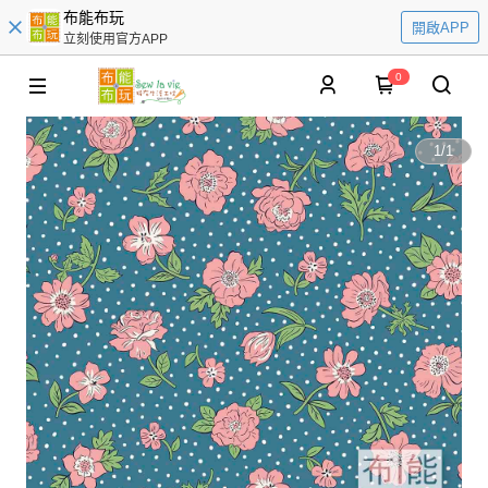
布能布玩
開啟APP
立刻使用官方APP
0
1
/
1