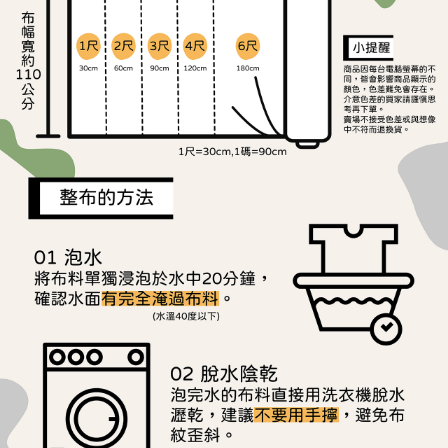
ATM／網路銀行／等多元方式進行付款，方視為交易完成。
宅配
※ 請注意：結帳手續完成當下不需立刻繳費，但若您需要取消訂單，請聯絡
每筆NT$150，滿NT$1,500(含以上)免運費
購買商品的店家。未經商家同意取消之訂單仍視為有效，需透過AFTEE先享
後付繳納相關費用。
離島宅配
※ 交易是否成功請以「AFTEE先享後付 」之結帳頁面顯示為準，若有關於
是否繳費成功／繳費後需取消欲退款等相關疑問，請聯繫「AFTEE先享後付
每筆NT$240
客戶支援中心」
https://netprotections.freshdesk.com/support/home
【注意事項】
１．透過由恩沛科技股份有限公司提供之「AFTEE先享後付」服務完成之交
易，需依本服務之必要範圍內提供個人資料，並將交易相關給付款項請求債
權轉讓予恩沛科技股份有限公司。
２．關於個人資料處理事宜，請瀏覽以下網址：
https://aftee.tw/terms/#terms3
３．未成年的使用者請事先徵得法定代理人或監護人之同意方可使用
「AFTEE先享後付」，若未經同意申辦者引起之損失，本公司不負相關責
任。
４．使用「AFTEE先享後付」時，將依據個別帳號之用戶狀況，依本公司即
時審查核予不同之上限額度；若仍有額度不足之情形，本公司將視審查結果
請求用戶進行身份認證。
５．嚴禁一人註冊多個帳號或使用他人資訊註冊。若發現惡意使用之情形，
恩沛科技股份有限公司將有權停止該用戶之使用額度並採取法律行動。