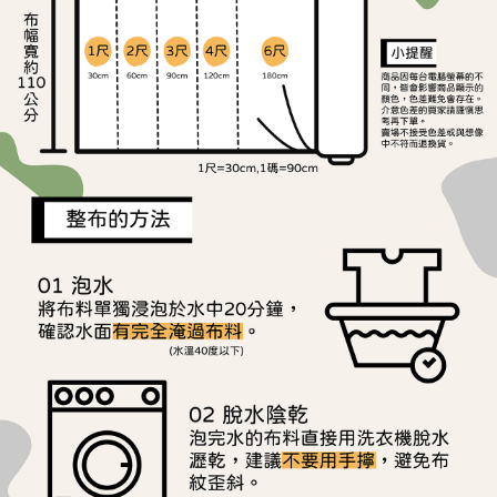
ATM／網路銀行／等多元方式進行付款，方視為交易完成。
宅配
※ 請注意：結帳手續完成當下不需立刻繳費，但若您需要取消訂單，請聯絡
每筆NT$150，滿NT$1,500(含以上)免運費
購買商品的店家。未經商家同意取消之訂單仍視為有效，需透過AFTEE先享
後付繳納相關費用。
離島宅配
※ 交易是否成功請以「AFTEE先享後付 」之結帳頁面顯示為準，若有關於
是否繳費成功／繳費後需取消欲退款等相關疑問，請聯繫「AFTEE先享後付
每筆NT$240
客戶支援中心」
https://netprotections.freshdesk.com/support/home
【注意事項】
１．透過由恩沛科技股份有限公司提供之「AFTEE先享後付」服務完成之交
易，需依本服務之必要範圍內提供個人資料，並將交易相關給付款項請求債
權轉讓予恩沛科技股份有限公司。
２．關於個人資料處理事宜，請瀏覽以下網址：
https://aftee.tw/terms/#terms3
３．未成年的使用者請事先徵得法定代理人或監護人之同意方可使用
「AFTEE先享後付」，若未經同意申辦者引起之損失，本公司不負相關責
任。
４．使用「AFTEE先享後付」時，將依據個別帳號之用戶狀況，依本公司即
時審查核予不同之上限額度；若仍有額度不足之情形，本公司將視審查結果
請求用戶進行身份認證。
５．嚴禁一人註冊多個帳號或使用他人資訊註冊。若發現惡意使用之情形，
恩沛科技股份有限公司將有權停止該用戶之使用額度並採取法律行動。