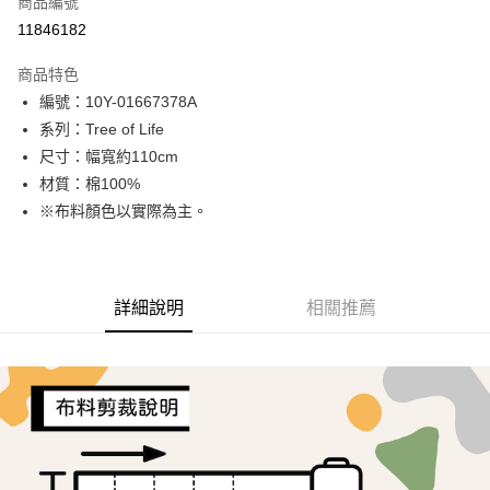
商品編號
超商取貨付款
11846182
LINE Pay
商品特色
Apple Pay
編號：10Y-01667378A
系列：Tree of Life
街口支付
尺寸：幅寬約110cm
Google Pay
材質：棉100%
※布料顏色以實際為主。
AFTEE先享後付
相關說明
【關於「AFTEE先享後付」】
ATM付款
AFTEE先享後付是「在收到商品之後才付款」的支付方式。 讓您購物簡單
詳細說明
相關推薦
便利好安心！
１．簡單：不需註冊會員、不需綁卡、不需儲值。
運送方式
２．便利：只要手機號碼，簡訊認證，即可結帳。
３．安心：先確認商品／服務後，再付款。
全家取貨付款
每筆NT$65，滿NT$1,500(含以上)免運費
【「AFTEE先享後付」結帳流程】
１．於結帳方式選擇「AFTEE先享後付」後，將跳轉至「AFTEE先享後付」
7-11取貨付款
結帳頁面，進行簡訊認證並確認金額後，即可完成結帳。
２．訂單成立數日內，您將收到繳費通知簡訊。
每筆NT$65，滿NT$1,500(含以上)免運費
３．收到繳費通知簡訊後14天內，點擊此簡訊中的連結，可透過四大超商／