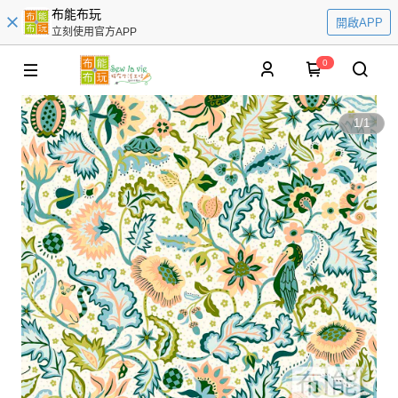
布能布玩
開啟APP
立刻使用官方APP
0
1
/
1