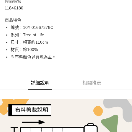
商品編號
超商取貨付款
11846180
LINE Pay
商品特色
Apple Pay
編號：10Y-01667378C
系列：Tree of Life
街口支付
尺寸：幅寬約110cm
Google Pay
材質：棉100%
※布料顏色以實際為主。
AFTEE先享後付
相關說明
【關於「AFTEE先享後付」】
ATM付款
AFTEE先享後付是「在收到商品之後才付款」的支付方式。 讓您購物簡單
詳細說明
相關推薦
便利好安心！
１．簡單：不需註冊會員、不需綁卡、不需儲值。
運送方式
２．便利：只要手機號碼，簡訊認證，即可結帳。
３．安心：先確認商品／服務後，再付款。
全家取貨付款
每筆NT$65，滿NT$1,500(含以上)免運費
【「AFTEE先享後付」結帳流程】
１．於結帳方式選擇「AFTEE先享後付」後，將跳轉至「AFTEE先享後付」
7-11取貨付款
結帳頁面，進行簡訊認證並確認金額後，即可完成結帳。
２．訂單成立數日內，您將收到繳費通知簡訊。
每筆NT$65，滿NT$1,500(含以上)免運費
３．收到繳費通知簡訊後14天內，點擊此簡訊中的連結，可透過四大超商／