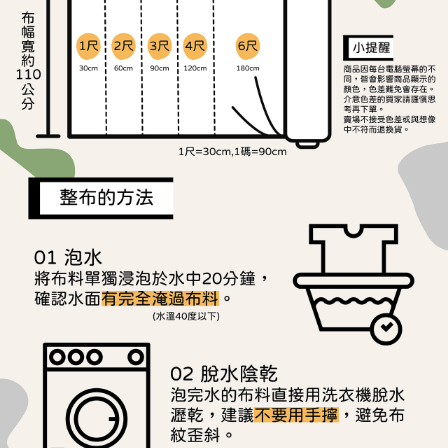
ATM／網路銀行／等多元方式進行付款，方視為交易完成。
宅配
※ 請注意：結帳手續完成當下不需立刻繳費，但若您需要取消訂單，請聯絡
每筆NT$150，滿NT$1,500(含以上)免運費
購買商品的店家。未經商家同意取消之訂單仍視為有效，需透過AFTEE先享
後付繳納相關費用。
離島宅配
※ 交易是否成功請以「AFTEE先享後付 」之結帳頁面顯示為準，若有關於
是否繳費成功／繳費後需取消欲退款等相關疑問，請聯繫「AFTEE先享後付
每筆NT$240
客戶支援中心」
https://netprotections.freshdesk.com/support/home
【注意事項】
１．透過由恩沛科技股份有限公司提供之「AFTEE先享後付」服務完成之交
易，需依本服務之必要範圍內提供個人資料，並將交易相關給付款項請求債
權轉讓予恩沛科技股份有限公司。
２．關於個人資料處理事宜，請瀏覽以下網址：
https://aftee.tw/terms/#terms3
３．未成年的使用者請事先徵得法定代理人或監護人之同意方可使用
「AFTEE先享後付」，若未經同意申辦者引起之損失，本公司不負相關責
任。
４．使用「AFTEE先享後付」時，將依據個別帳號之用戶狀況，依本公司即
時審查核予不同之上限額度；若仍有額度不足之情形，本公司將視審查結果
請求用戶進行身份認證。
５．嚴禁一人註冊多個帳號或使用他人資訊註冊。若發現惡意使用之情形，
恩沛科技股份有限公司將有權停止該用戶之使用額度並採取法律行動。