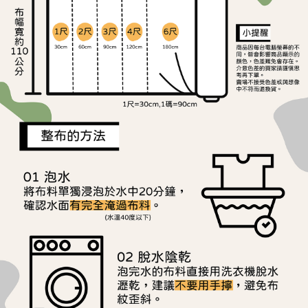
ATM／網路銀行／等多元方式進行付款，方視為交易完成。
宅配
※ 請注意：結帳手續完成當下不需立刻繳費，但若您需要取消訂單，請聯絡
每筆NT$150，滿NT$1,500(含以上)免運費
購買商品的店家。未經商家同意取消之訂單仍視為有效，需透過AFTEE先享
後付繳納相關費用。
離島宅配
※ 交易是否成功請以「AFTEE先享後付 」之結帳頁面顯示為準，若有關於
是否繳費成功／繳費後需取消欲退款等相關疑問，請聯繫「AFTEE先享後付
每筆NT$240
客戶支援中心」
https://netprotections.freshdesk.com/support/home
【注意事項】
１．透過由恩沛科技股份有限公司提供之「AFTEE先享後付」服務完成之交
易，需依本服務之必要範圍內提供個人資料，並將交易相關給付款項請求債
權轉讓予恩沛科技股份有限公司。
２．關於個人資料處理事宜，請瀏覽以下網址：
https://aftee.tw/terms/#terms3
３．未成年的使用者請事先徵得法定代理人或監護人之同意方可使用
「AFTEE先享後付」，若未經同意申辦者引起之損失，本公司不負相關責
任。
４．使用「AFTEE先享後付」時，將依據個別帳號之用戶狀況，依本公司即
時審查核予不同之上限額度；若仍有額度不足之情形，本公司將視審查結果
請求用戶進行身份認證。
５．嚴禁一人註冊多個帳號或使用他人資訊註冊。若發現惡意使用之情形，
恩沛科技股份有限公司將有權停止該用戶之使用額度並採取法律行動。