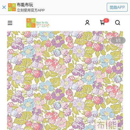
布能布玩
開啟APP
立刻使用官方APP
0
1
/
1