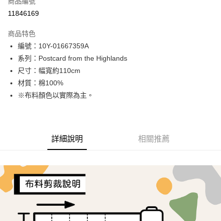
商品編號
超商取貨付款
11846169
LINE Pay
商品特色
Apple Pay
編號：10Y-01667359A
系列：Postcard from the Highlands
街口支付
尺寸：幅寬約110cm
Google Pay
材質：棉100%
※布料顏色以實際為主。
AFTEE先享後付
相關說明
【關於「AFTEE先享後付」】
ATM付款
AFTEE先享後付是「在收到商品之後才付款」的支付方式。 讓您購物簡單
詳細說明
相關推薦
便利好安心！
１．簡單：不需註冊會員、不需綁卡、不需儲值。
運送方式
２．便利：只要手機號碼，簡訊認證，即可結帳。
３．安心：先確認商品／服務後，再付款。
全家取貨付款
每筆NT$65，滿NT$1,500(含以上)免運費
【「AFTEE先享後付」結帳流程】
１．於結帳方式選擇「AFTEE先享後付」後，將跳轉至「AFTEE先享後付」
7-11取貨付款
結帳頁面，進行簡訊認證並確認金額後，即可完成結帳。
２．訂單成立數日內，您將收到繳費通知簡訊。
每筆NT$65，滿NT$1,500(含以上)免運費
３．收到繳費通知簡訊後14天內，點擊此簡訊中的連結，可透過四大超商／