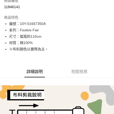
商品編號
超商取貨付款
11846141
LINE Pay
商品特色
Apple Pay
編號：10Y-01667350A
系列：Festive Fair
街口支付
尺寸：幅寬約110cm
Google Pay
材質：棉100%
※布料顏色以實際為主。
AFTEE先享後付
相關說明
【關於「AFTEE先享後付」】
ATM付款
AFTEE先享後付是「在收到商品之後才付款」的支付方式。 讓您購物簡單
詳細說明
相關推薦
便利好安心！
１．簡單：不需註冊會員、不需綁卡、不需儲值。
運送方式
２．便利：只要手機號碼，簡訊認證，即可結帳。
３．安心：先確認商品／服務後，再付款。
全家取貨付款
每筆NT$65，滿NT$1,500(含以上)免運費
【「AFTEE先享後付」結帳流程】
１．於結帳方式選擇「AFTEE先享後付」後，將跳轉至「AFTEE先享後付」
7-11取貨付款
結帳頁面，進行簡訊認證並確認金額後，即可完成結帳。
２．訂單成立數日內，您將收到繳費通知簡訊。
每筆NT$65，滿NT$1,500(含以上)免運費
３．收到繳費通知簡訊後14天內，點擊此簡訊中的連結，可透過四大超商／