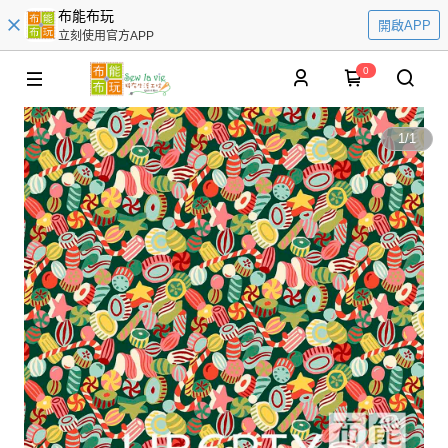
布能布玩
開啟APP
立刻使用官方APP
0
1
/
1