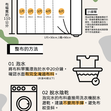
ATM／網路銀行／等多元方式進行付款，方視為交易完成。
宅配
※ 請注意：結帳手續完成當下不需立刻繳費，但若您需要取消訂單，請聯絡
每筆NT$150，滿NT$1,500(含以上)免運費
購買商品的店家。未經商家同意取消之訂單仍視為有效，需透過AFTEE先享
後付繳納相關費用。
離島宅配
※ 交易是否成功請以「AFTEE先享後付 」之結帳頁面顯示為準，若有關於
是否繳費成功／繳費後需取消欲退款等相關疑問，請聯繫「AFTEE先享後付
每筆NT$240
客戶支援中心」
https://netprotections.freshdesk.com/support/home
【注意事項】
１．透過由恩沛科技股份有限公司提供之「AFTEE先享後付」服務完成之交
易，需依本服務之必要範圍內提供個人資料，並將交易相關給付款項請求債
權轉讓予恩沛科技股份有限公司。
２．關於個人資料處理事宜，請瀏覽以下網址：
https://aftee.tw/terms/#terms3
３．未成年的使用者請事先徵得法定代理人或監護人之同意方可使用
「AFTEE先享後付」，若未經同意申辦者引起之損失，本公司不負相關責
任。
４．使用「AFTEE先享後付」時，將依據個別帳號之用戶狀況，依本公司即
時審查核予不同之上限額度；若仍有額度不足之情形，本公司將視審查結果
請求用戶進行身份認證。
５．嚴禁一人註冊多個帳號或使用他人資訊註冊。若發現惡意使用之情形，
恩沛科技股份有限公司將有權停止該用戶之使用額度並採取法律行動。