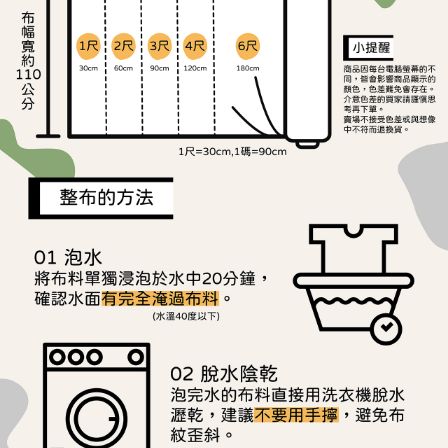
ATM／網路銀行／等多元方式進行付款，方視為交易完成。
宅配
※ 請注意：結帳手續完成當下不需立刻繳費，但若您需要取消訂單，請聯絡
每筆NT$150，滿NT$1,500(含以上)免運費
購買商品的店家。未經商家同意取消之訂單仍視為有效，需透過AFTEE先享
後付繳納相關費用。
離島宅配
※ 交易是否成功請以「AFTEE先享後付 」之結帳頁面顯示為準，若有關於
是否繳費成功／繳費後需取消欲退款等相關疑問，請聯繫「AFTEE先享後付
每筆NT$240
客戶支援中心」
https://netprotections.freshdesk.com/support/home
【注意事項】
１．透過由恩沛科技股份有限公司提供之「AFTEE先享後付」服務完成之交
易，需依本服務之必要範圍內提供個人資料，並將交易相關給付款項請求債
權轉讓予恩沛科技股份有限公司。
２．關於個人資料處理事宜，請瀏覽以下網址：
https://aftee.tw/terms/#terms3
３．未成年的使用者請事先徵得法定代理人或監護人之同意方可使用
「AFTEE先享後付」，若未經同意申辦者引起之損失，本公司不負相關責
任。
４．使用「AFTEE先享後付」時，將依據個別帳號之用戶狀況，依本公司即
時審查核予不同之上限額度；若仍有額度不足之情形，本公司將視審查結果
請求用戶進行身份認證。
５．嚴禁一人註冊多個帳號或使用他人資訊註冊。若發現惡意使用之情形，
恩沛科技股份有限公司將有權停止該用戶之使用額度並採取法律行動。