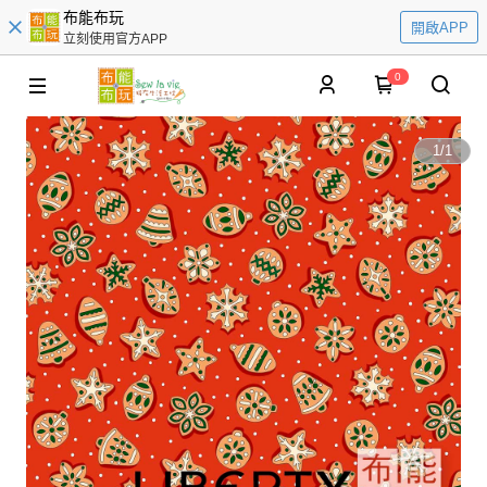
布能布玩
開啟APP
立刻使用官方APP
0
1
/
1