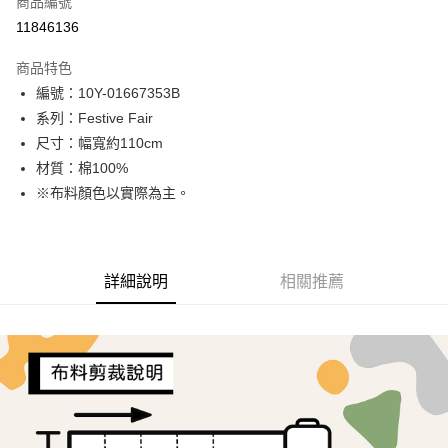
商品編號
超商取貨付款
11846136
LINE Pay
商品特色
Apple Pay
編號：10Y-01667353B
系列：Festive Fair
街口支付
尺寸：幅寬約110cm
Google Pay
材質：棉100%
※布料顏色以實際為主。
AFTEE先享後付
相關說明
【關於「AFTEE先享後付」】
ATM付款
AFTEE先享後付是「在收到商品之後才付款」的支付方式。 讓您購物簡單
詳細說明
相關推薦
便利好安心！
１．簡單：不需註冊會員、不需綁卡、不需儲值。
運送方式
２．便利：只要手機號碼，簡訊認證，即可結帳。
３．安心：先確認商品／服務後，再付款。
全家取貨付款
每筆NT$65，滿NT$1,500(含以上)免運費
【「AFTEE先享後付」結帳流程】
１．於結帳方式選擇「AFTEE先享後付」後，將跳轉至「AFTEE先享後付」
7-11取貨付款
結帳頁面，進行簡訊認證並確認金額後，即可完成結帳。
２．訂單成立數日內，您將收到繳費通知簡訊。
每筆NT$65，滿NT$1,500(含以上)免運費
３．收到繳費通知簡訊後14天內，點擊此簡訊中的連結，可透過四大超商／