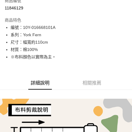
商品編號
超商取貨付款
11846129
LINE Pay
商品特色
Apple Pay
編號：10Y-016668101A
系列：York Fern
街口支付
尺寸：幅寬約110cm
Google Pay
材質：棉100%
※布料顏色以實際為主。
AFTEE先享後付
相關說明
【關於「AFTEE先享後付」】
ATM付款
AFTEE先享後付是「在收到商品之後才付款」的支付方式。 讓您購物簡單
詳細說明
相關推薦
便利好安心！
１．簡單：不需註冊會員、不需綁卡、不需儲值。
運送方式
２．便利：只要手機號碼，簡訊認證，即可結帳。
３．安心：先確認商品／服務後，再付款。
全家取貨付款
每筆NT$65，滿NT$1,500(含以上)免運費
【「AFTEE先享後付」結帳流程】
１．於結帳方式選擇「AFTEE先享後付」後，將跳轉至「AFTEE先享後付」
7-11取貨付款
結帳頁面，進行簡訊認證並確認金額後，即可完成結帳。
２．訂單成立數日內，您將收到繳費通知簡訊。
每筆NT$65，滿NT$1,500(含以上)免運費
３．收到繳費通知簡訊後14天內，點擊此簡訊中的連結，可透過四大超商／