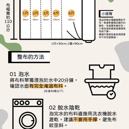
ATM／網路銀行／等多元方式進行付款，方視為交易完成。
宅配
※ 請注意：結帳手續完成當下不需立刻繳費，但若您需要取消訂單，請聯絡
每筆NT$150，滿NT$1,500(含以上)免運費
購買商品的店家。未經商家同意取消之訂單仍視為有效，需透過AFTEE先享
後付繳納相關費用。
離島宅配
※ 交易是否成功請以「AFTEE先享後付 」之結帳頁面顯示為準，若有關於
是否繳費成功／繳費後需取消欲退款等相關疑問，請聯繫「AFTEE先享後付
每筆NT$240
客戶支援中心」
https://netprotections.freshdesk.com/support/home
【注意事項】
１．透過由恩沛科技股份有限公司提供之「AFTEE先享後付」服務完成之交
易，需依本服務之必要範圍內提供個人資料，並將交易相關給付款項請求債
權轉讓予恩沛科技股份有限公司。
２．關於個人資料處理事宜，請瀏覽以下網址：
https://aftee.tw/terms/#terms3
３．未成年的使用者請事先徵得法定代理人或監護人之同意方可使用
「AFTEE先享後付」，若未經同意申辦者引起之損失，本公司不負相關責
任。
４．使用「AFTEE先享後付」時，將依據個別帳號之用戶狀況，依本公司即
時審查核予不同之上限額度；若仍有額度不足之情形，本公司將視審查結果
請求用戶進行身份認證。
５．嚴禁一人註冊多個帳號或使用他人資訊註冊。若發現惡意使用之情形，
恩沛科技股份有限公司將有權停止該用戶之使用額度並採取法律行動。