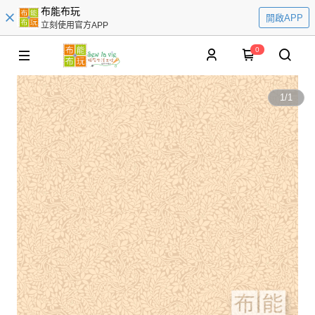
布能布玩
開啟APP
立刻使用官方APP
0
1
/
1