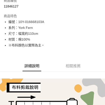
商品編號
超商取貨付款
11846127
LINE Pay
商品特色
Apple Pay
編號：10Y-016668103A
系列：York Fern
街口支付
尺寸：幅寬約110cm
Google Pay
材質：棉100%
※布料顏色以實際為主。
AFTEE先享後付
相關說明
【關於「AFTEE先享後付」】
ATM付款
AFTEE先享後付是「在收到商品之後才付款」的支付方式。 讓您購物簡單
詳細說明
相關推薦
便利好安心！
１．簡單：不需註冊會員、不需綁卡、不需儲值。
運送方式
２．便利：只要手機號碼，簡訊認證，即可結帳。
３．安心：先確認商品／服務後，再付款。
全家取貨付款
每筆NT$65，滿NT$1,500(含以上)免運費
【「AFTEE先享後付」結帳流程】
１．於結帳方式選擇「AFTEE先享後付」後，將跳轉至「AFTEE先享後付」
7-11取貨付款
結帳頁面，進行簡訊認證並確認金額後，即可完成結帳。
２．訂單成立數日內，您將收到繳費通知簡訊。
每筆NT$65，滿NT$1,500(含以上)免運費
３．收到繳費通知簡訊後14天內，點擊此簡訊中的連結，可透過四大超商／