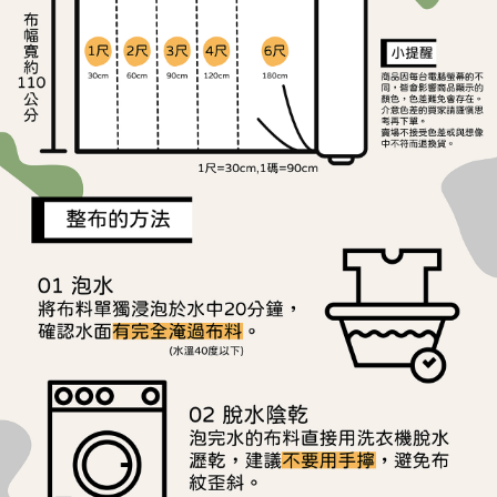
ATM／網路銀行／等多元方式進行付款，方視為交易完成。
宅配
※ 請注意：結帳手續完成當下不需立刻繳費，但若您需要取消訂單，請聯絡
每筆NT$150，滿NT$1,500(含以上)免運費
購買商品的店家。未經商家同意取消之訂單仍視為有效，需透過AFTEE先享
後付繳納相關費用。
離島宅配
※ 交易是否成功請以「AFTEE先享後付 」之結帳頁面顯示為準，若有關於
是否繳費成功／繳費後需取消欲退款等相關疑問，請聯繫「AFTEE先享後付
每筆NT$240
客戶支援中心」
https://netprotections.freshdesk.com/support/home
【注意事項】
１．透過由恩沛科技股份有限公司提供之「AFTEE先享後付」服務完成之交
易，需依本服務之必要範圍內提供個人資料，並將交易相關給付款項請求債
權轉讓予恩沛科技股份有限公司。
２．關於個人資料處理事宜，請瀏覽以下網址：
https://aftee.tw/terms/#terms3
３．未成年的使用者請事先徵得法定代理人或監護人之同意方可使用
「AFTEE先享後付」，若未經同意申辦者引起之損失，本公司不負相關責
任。
４．使用「AFTEE先享後付」時，將依據個別帳號之用戶狀況，依本公司即
時審查核予不同之上限額度；若仍有額度不足之情形，本公司將視審查結果
請求用戶進行身份認證。
５．嚴禁一人註冊多個帳號或使用他人資訊註冊。若發現惡意使用之情形，
恩沛科技股份有限公司將有權停止該用戶之使用額度並採取法律行動。