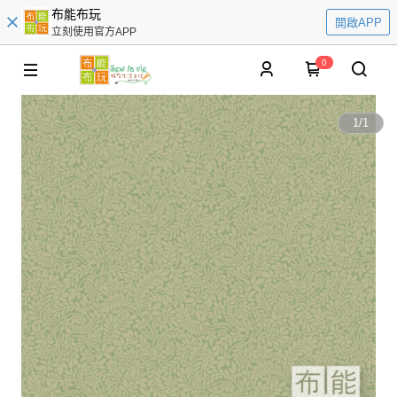
布能布玩
開啟APP
立刻使用官方APP
0
1
/
1