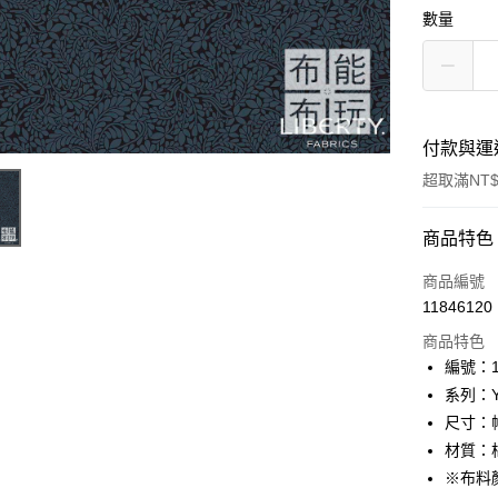
數量
付款與運
超取滿NT$
付款方式
商品特色
信用卡一
商品編號
11846120
超商取貨
商品特色
LINE Pay
編號：10
系列：Yo
Apple Pay
尺寸：幅
街口支付
材質：棉
※布料
Google Pa