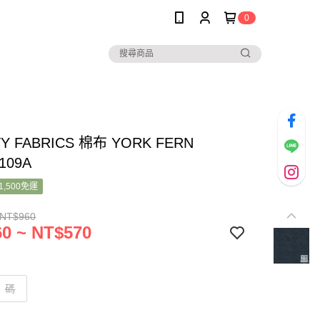
0
TY FABRICS 棉布 YORK FERN
109A
1,500免運
 NT$960
0 ~ NT$570
碼