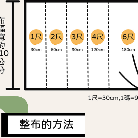
交易，需
求債權轉
２．關於
https://aft
３．未成
「AFTE
任。
４．使用「
即時審查
結果請求
５．嚴禁
形，恩沛
動。