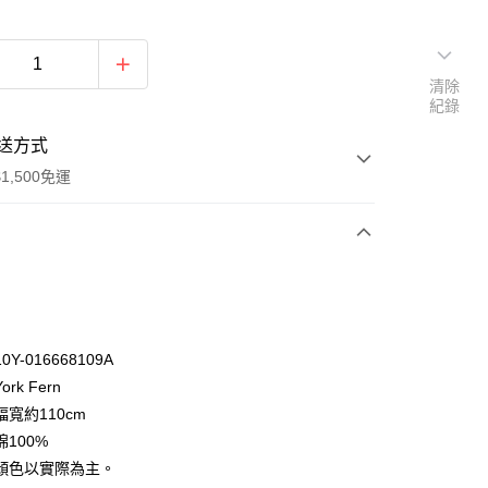
清除
紀錄
送方式
1,500免運
次付款
付款
Y-016668109A
rk Fern
寬約110cm
100%
顏色以實際為主。
y