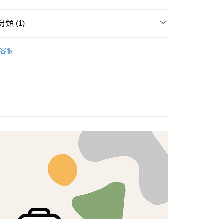
享後付
類 (1)
FTEE先享後付」】
brics
先享後付是「在收到商品之後才付款」的支付方式。 讓您購物簡單
Lasenby 棉布
客服
心！
：不需註冊會員、不需綁卡、不需儲值。
：只要手機號碼，簡訊認證，即可結帳。
：先確認商品／服務後，再付款。
付款
EE先享後付」結帳流程】
5，滿NT$1,500(含以上)免運費
方式選擇「AFTEE先享後付」後，將跳轉至「AFTEE先享後
頁面，進行簡訊認證並確認金額後，即可完成結帳。
付款
成立數日內，您將收到繳費通知簡訊。
費通知簡訊後14天內，點擊此簡訊中的連結，可透過四大超商
5，滿NT$1,500(含以上)免運費
網路銀行／等多元方式進行付款，方視為交易完成。
：結帳手續完成當下不需立刻繳費，但若您需要取消訂單，請聯
的店家。未經商家同意取消之訂單仍視為有效，需透過AFTEE
繳納相關費用。
50，滿NT$1,500(含以上)免運費
否成功請以「AFTEE先享後付 」之結帳頁面顯示為準，若有關於
功／繳費後需取消欲退款等相關疑問，請聯繫「AFTEE先享後
援中心」
https://netprotections.freshdesk.com/support/home
40
項】
恩沛科技股份有限公司提供之「AFTEE先享後付」服務完成之