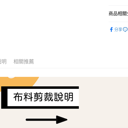
AFTEE先
商品相關分
相關說明
【關於「A
ATM付款
Liberty Fa
AFTEE
分享
便利好安
１．簡單
２．便利
運送方式
３．安心
全家取貨
【「AFT
每筆NT$6
１．於結帳
說明
相關推薦
付」結帳
7-11取貨
２．訂單
３．收到繳
每筆NT$6
／ATM／
※ 請注意
宅配
絡購買商品
先享後付
每筆NT$1
※ 交易是
是否繳費成
離島宅配
付客戶支
每筆NT$2
【注意事
１．透過由