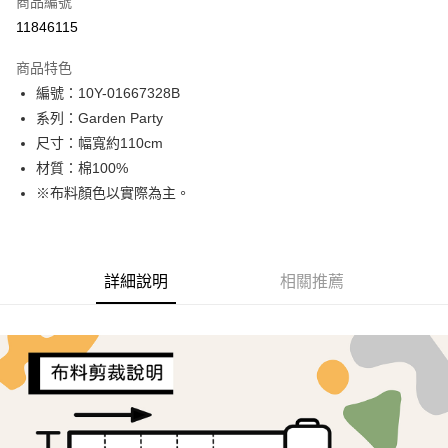
商品編號
超商取貨付款
11846115
LINE Pay
商品特色
Apple Pay
編號：10Y-01667328B
系列：Garden Party
街口支付
尺寸：幅寬約110cm
Google Pay
材質：棉100%
※布料顏色以實際為主。
AFTEE先享後付
相關說明
【關於「AFTEE先享後付」】
ATM付款
AFTEE先享後付是「在收到商品之後才付款」的支付方式。 讓您購物簡單
詳細說明
相關推薦
便利好安心！
１．簡單：不需註冊會員、不需綁卡、不需儲值。
運送方式
２．便利：只要手機號碼，簡訊認證，即可結帳。
３．安心：先確認商品／服務後，再付款。
全家取貨付款
每筆NT$65，滿NT$1,500(含以上)免運費
【「AFTEE先享後付」結帳流程】
１．於結帳方式選擇「AFTEE先享後付」後，將跳轉至「AFTEE先享後付」
7-11取貨付款
結帳頁面，進行簡訊認證並確認金額後，即可完成結帳。
２．訂單成立數日內，您將收到繳費通知簡訊。
每筆NT$65，滿NT$1,500(含以上)免運費
３．收到繳費通知簡訊後14天內，點擊此簡訊中的連結，可透過四大超商／