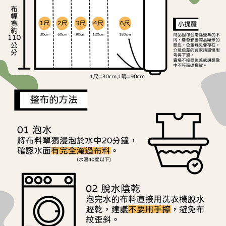
ATM／網路銀行／等多元方式進行付款，方視為交易完成。
宅配
※ 請注意：結帳手續完成當下不需立刻繳費，但若您需要取消訂單，請聯絡
每筆NT$150，滿NT$1,500(含以上)免運費
購買商品的店家。未經商家同意取消之訂單仍視為有效，需透過AFTEE先享
後付繳納相關費用。
離島宅配
※ 交易是否成功請以「AFTEE先享後付 」之結帳頁面顯示為準，若有關於
是否繳費成功／繳費後需取消欲退款等相關疑問，請聯繫「AFTEE先享後付
每筆NT$240
客戶支援中心」
https://netprotections.freshdesk.com/support/home
【注意事項】
１．透過由恩沛科技股份有限公司提供之「AFTEE先享後付」服務完成之交
易，需依本服務之必要範圍內提供個人資料，並將交易相關給付款項請求債
權轉讓予恩沛科技股份有限公司。
２．關於個人資料處理事宜，請瀏覽以下網址：
https://aftee.tw/terms/#terms3
３．未成年的使用者請事先徵得法定代理人或監護人之同意方可使用
「AFTEE先享後付」，若未經同意申辦者引起之損失，本公司不負相關責
任。
４．使用「AFTEE先享後付」時，將依據個別帳號之用戶狀況，依本公司即
時審查核予不同之上限額度；若仍有額度不足之情形，本公司將視審查結果
請求用戶進行身份認證。
５．嚴禁一人註冊多個帳號或使用他人資訊註冊。若發現惡意使用之情形，
恩沛科技股份有限公司將有權停止該用戶之使用額度並採取法律行動。