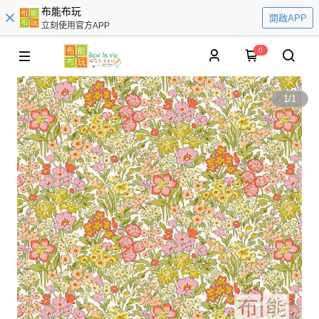
布能布玩
開啟APP
立刻使用官方APP
0
1
/
1