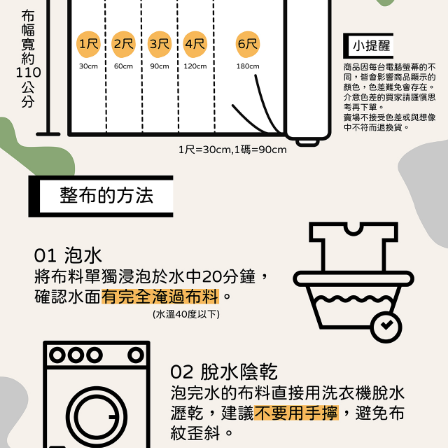
ATM／網路銀行／等多元方式進行付款，方視為交易完成。
宅配
※ 請注意：結帳手續完成當下不需立刻繳費，但若您需要取消訂單，請聯絡
每筆NT$150，滿NT$1,500(含以上)免運費
購買商品的店家。未經商家同意取消之訂單仍視為有效，需透過AFTEE先享
後付繳納相關費用。
離島宅配
※ 交易是否成功請以「AFTEE先享後付 」之結帳頁面顯示為準，若有關於
是否繳費成功／繳費後需取消欲退款等相關疑問，請聯繫「AFTEE先享後付
每筆NT$240
客戶支援中心」
https://netprotections.freshdesk.com/support/home
【注意事項】
１．透過由恩沛科技股份有限公司提供之「AFTEE先享後付」服務完成之交
易，需依本服務之必要範圍內提供個人資料，並將交易相關給付款項請求債
權轉讓予恩沛科技股份有限公司。
２．關於個人資料處理事宜，請瀏覽以下網址：
https://aftee.tw/terms/#terms3
３．未成年的使用者請事先徵得法定代理人或監護人之同意方可使用
「AFTEE先享後付」，若未經同意申辦者引起之損失，本公司不負相關責
任。
４．使用「AFTEE先享後付」時，將依據個別帳號之用戶狀況，依本公司即
時審查核予不同之上限額度；若仍有額度不足之情形，本公司將視審查結果
請求用戶進行身份認證。
５．嚴禁一人註冊多個帳號或使用他人資訊註冊。若發現惡意使用之情形，
恩沛科技股份有限公司將有權停止該用戶之使用額度並採取法律行動。