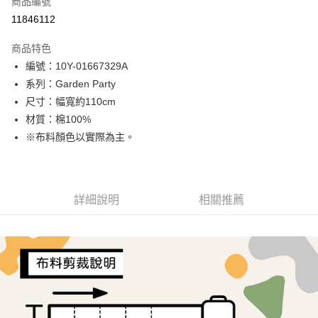
商品編號
超商取貨付款
11846112
LINE Pay
商品特色
Apple Pay
編號：10Y-01667329A
系列：Garden Party
街口支付
尺寸：幅寬約110cm
Google Pay
材質：棉100%
※布料顏色以實際為主。
AFTEE先享後付
相關說明
【關於「AFTEE先享後付」】
ATM付款
AFTEE先享後付是「在收到商品之後才付款」的支付方式。 讓您購物簡單
詳細說明
相關推薦
便利好安心！
１．簡單：不需註冊會員、不需綁卡、不需儲值。
運送方式
２．便利：只要手機號碼，簡訊認證，即可結帳。
３．安心：先確認商品／服務後，再付款。
全家取貨付款
每筆NT$65，滿NT$1,500(含以上)免運費
【「AFTEE先享後付」結帳流程】
１．於結帳方式選擇「AFTEE先享後付」後，將跳轉至「AFTEE先享後付」
7-11取貨付款
結帳頁面，進行簡訊認證並確認金額後，即可完成結帳。
２．訂單成立數日內，您將收到繳費通知簡訊。
每筆NT$65，滿NT$1,500(含以上)免運費
３．收到繳費通知簡訊後14天內，點擊此簡訊中的連結，可透過四大超商／