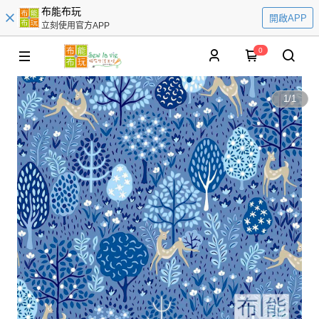
布能布玩
開啟APP
立刻使用官方APP
0
1
/
1