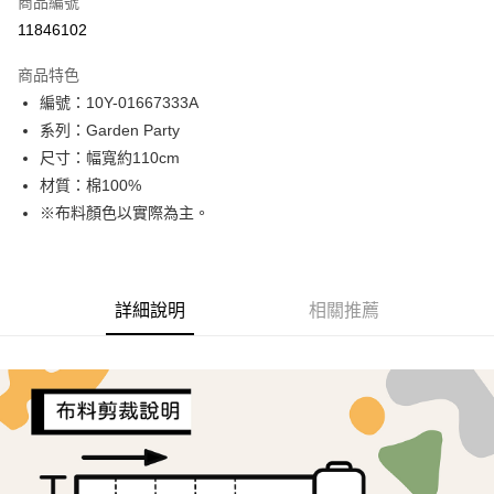
商品編號
超商取貨付款
11846102
LINE Pay
商品特色
Apple Pay
編號：10Y-01667333A
系列：Garden Party
街口支付
尺寸：幅寬約110cm
Google Pay
材質：棉100%
※布料顏色以實際為主。
AFTEE先享後付
相關說明
【關於「AFTEE先享後付」】
ATM付款
AFTEE先享後付是「在收到商品之後才付款」的支付方式。 讓您購物簡單
詳細說明
相關推薦
便利好安心！
１．簡單：不需註冊會員、不需綁卡、不需儲值。
運送方式
２．便利：只要手機號碼，簡訊認證，即可結帳。
３．安心：先確認商品／服務後，再付款。
全家取貨付款
每筆NT$65，滿NT$1,500(含以上)免運費
【「AFTEE先享後付」結帳流程】
１．於結帳方式選擇「AFTEE先享後付」後，將跳轉至「AFTEE先享後付」
7-11取貨付款
結帳頁面，進行簡訊認證並確認金額後，即可完成結帳。
２．訂單成立數日內，您將收到繳費通知簡訊。
每筆NT$65，滿NT$1,500(含以上)免運費
３．收到繳費通知簡訊後14天內，點擊此簡訊中的連結，可透過四大超商／