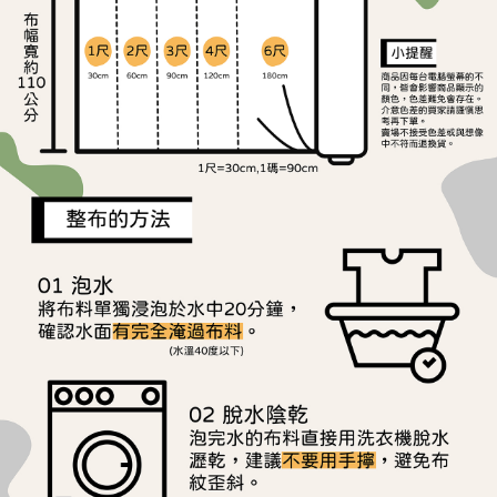
ATM／網路銀行／等多元方式進行付款，方視為交易完成。
宅配
※ 請注意：結帳手續完成當下不需立刻繳費，但若您需要取消訂單，請聯絡
每筆NT$150，滿NT$1,500(含以上)免運費
購買商品的店家。未經商家同意取消之訂單仍視為有效，需透過AFTEE先享
後付繳納相關費用。
離島宅配
※ 交易是否成功請以「AFTEE先享後付 」之結帳頁面顯示為準，若有關於
是否繳費成功／繳費後需取消欲退款等相關疑問，請聯繫「AFTEE先享後付
每筆NT$240
客戶支援中心」
https://netprotections.freshdesk.com/support/home
【注意事項】
１．透過由恩沛科技股份有限公司提供之「AFTEE先享後付」服務完成之交
易，需依本服務之必要範圍內提供個人資料，並將交易相關給付款項請求債
權轉讓予恩沛科技股份有限公司。
２．關於個人資料處理事宜，請瀏覽以下網址：
https://aftee.tw/terms/#terms3
３．未成年的使用者請事先徵得法定代理人或監護人之同意方可使用
「AFTEE先享後付」，若未經同意申辦者引起之損失，本公司不負相關責
任。
４．使用「AFTEE先享後付」時，將依據個別帳號之用戶狀況，依本公司即
時審查核予不同之上限額度；若仍有額度不足之情形，本公司將視審查結果
請求用戶進行身份認證。
５．嚴禁一人註冊多個帳號或使用他人資訊註冊。若發現惡意使用之情形，
恩沛科技股份有限公司將有權停止該用戶之使用額度並採取法律行動。