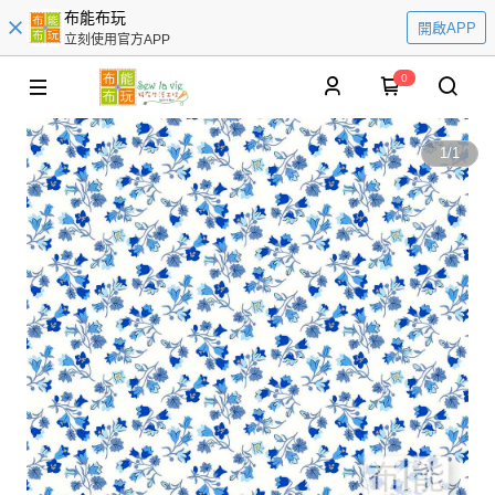
布能布玩
開啟APP
立刻使用官方APP
0
1
/
1