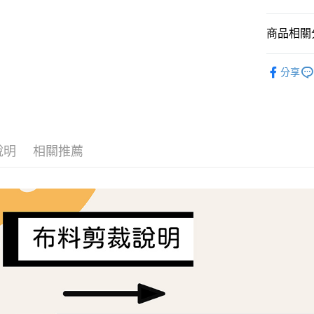
AFTEE先
商品相關分
相關說明
【關於「A
ATM付款
Liberty Fa
AFTEE
分享
便利好安
１．簡單
２．便利
運送方式
３．安心
全家取貨
【「AFT
每筆NT$6
１．於結帳
說明
相關推薦
付」結帳
7-11取貨
２．訂單
３．收到繳
每筆NT$6
／ATM／
※ 請注意
宅配
絡購買商品
先享後付
每筆NT$1
※ 交易是
是否繳費成
離島宅配
付客戶支
每筆NT$2
【注意事
１．透過由