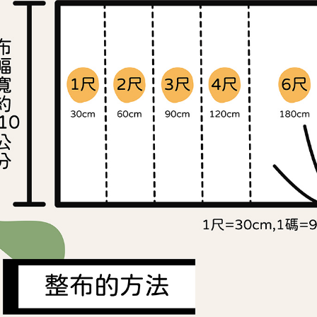
交易，需
求債權轉
２．關於
https://aft
３．未成
「AFTE
任。
４．使用「
即時審查
結果請求
５．嚴禁
形，恩沛
動。