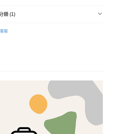
享後付
類 (1)
FTEE先享後付」】
brics
先享後付是「在收到商品之後才付款」的支付方式。 讓您購物簡單
Lasenby 棉布
客服
心！
：不需註冊會員、不需綁卡、不需儲值。
：只要手機號碼，簡訊認證，即可結帳。
：先確認商品／服務後，再付款。
付款
EE先享後付」結帳流程】
5，滿NT$1,500(含以上)免運費
方式選擇「AFTEE先享後付」後，將跳轉至「AFTEE先享後
頁面，進行簡訊認證並確認金額後，即可完成結帳。
付款
成立數日內，您將收到繳費通知簡訊。
費通知簡訊後14天內，點擊此簡訊中的連結，可透過四大超商
5，滿NT$1,500(含以上)免運費
網路銀行／等多元方式進行付款，方視為交易完成。
：結帳手續完成當下不需立刻繳費，但若您需要取消訂單，請聯
的店家。未經商家同意取消之訂單仍視為有效，需透過AFTEE
繳納相關費用。
50，滿NT$1,500(含以上)免運費
否成功請以「AFTEE先享後付 」之結帳頁面顯示為準，若有關於
功／繳費後需取消欲退款等相關疑問，請聯繫「AFTEE先享後
援中心」
https://netprotections.freshdesk.com/support/home
40
項】
恩沛科技股份有限公司提供之「AFTEE先享後付」服務完成之