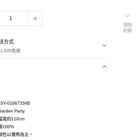
清除
紀錄
送方式
1,500免運
次付款
付款
Y-01667334B
rden Party
寬約110cm
100%
顏色以實際為主。
y