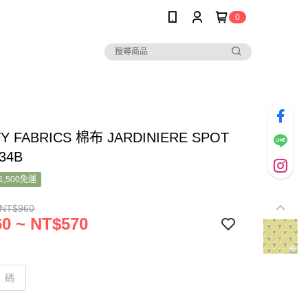
0
TY FABRICS 棉布 JARDINIERE SPOT
34B
1,500免運
 NT$960
0 ~ NT$570
碼