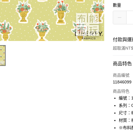
數量
付款與運
超取滿NT$
付款方式
商品特色
信用卡一
商品編號
11846099
超商取貨
商品特色
LINE Pay
編號：10
系列：Ga
Apple Pay
尺寸：幅
街口支付
材質：棉
※布料
Google Pa