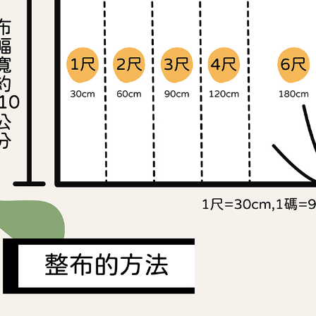
求債權轉
２．關於
https://aft
３．未成
「AFTE
任。
４．使用「
即時審查
結果請求
５．嚴禁
形，恩沛
動。