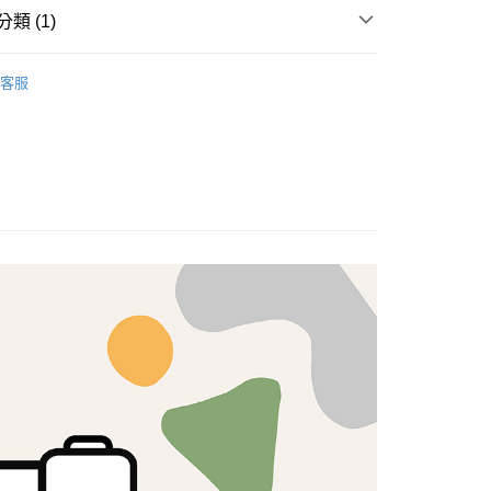
類 (1)
FTEE先享後付」】
brics
先享後付是「在收到商品之後才付款」的支付方式。 讓您購物簡單
Lasenby 棉布
客服
心！
：不需註冊會員、不需綁卡、不需儲值。
：只要手機號碼，簡訊認證，即可結帳。
：先確認商品／服務後，再付款。
付款
EE先享後付」結帳流程】
5，滿NT$1,500(含以上)免運費
方式選擇「AFTEE先享後付」後，將跳轉至「AFTEE先享後
頁面，進行簡訊認證並確認金額後，即可完成結帳。
付款
成立數日內，您將收到繳費通知簡訊。
費通知簡訊後14天內，點擊此簡訊中的連結，可透過四大超商
5，滿NT$1,500(含以上)免運費
網路銀行／等多元方式進行付款，方視為交易完成。
：結帳手續完成當下不需立刻繳費，但若您需要取消訂單，請聯
的店家。未經商家同意取消之訂單仍視為有效，需透過AFTEE
繳納相關費用。
50，滿NT$1,500(含以上)免運費
否成功請以「AFTEE先享後付 」之結帳頁面顯示為準，若有關於
功／繳費後需取消欲退款等相關疑問，請聯繫「AFTEE先享後
援中心」
https://netprotections.freshdesk.com/support/home
40
項】
恩沛科技股份有限公司提供之「AFTEE先享後付」服務完成之
依本服務之必要範圍內提供個人資料，並將交易相關給付款項請