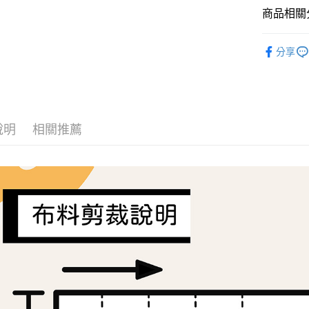
商品相關分
相關說明
【關於「A
ATM付款
Liberty Fa
AFTEE
分享
便利好安
１．簡單
２．便利
運送方式
３．安心
全家取貨
【「AFT
每筆NT$6
１．於結帳
說明
相關推薦
付」結帳
7-11取貨
２．訂單
３．收到繳
每筆NT$6
／ATM／
※ 請注意
宅配
絡購買商品
先享後付
每筆NT$1
※ 交易是
是否繳費成
離島宅配
付客戶支
每筆NT$2
【注意事
１．透過由
交易，需