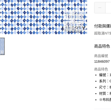
付款與運
超取滿NT$
付款方式
商品特色
信用卡一
商品編號
11846097
超商取貨
商品特色
LINE Pay
編號：10
系列：Ga
Apple Pay
尺寸：幅
街口支付
材質：棉
※布料
Google Pa
AFTEE先