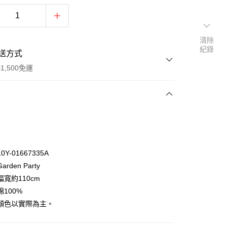
清除
紀錄
送方式
1,500免運
次付款
付款
Y-01667335A
rden Party
寬約110cm
100%
顏色以實際為主。
y
享後付