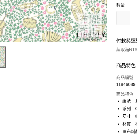
數量
付款與運
超取滿NT$
付款方式
商品特色
信用卡一
商品編號
11846089
超商取貨
商品特色
LINE Pay
編號：10
系列：Ga
Apple Pay
尺寸：幅
街口支付
材質：棉
※布料
Google Pa