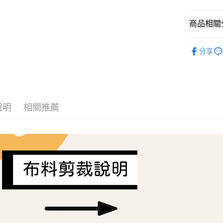
AFTEE先
商品相關分
相關說明
【關於「A
ATM付款
Liberty Fa
AFTEE
分享
便利好安
１．簡單
２．便利
運送方式
３．安心
全家取貨
【「AFT
每筆NT$6
１．於結帳
說明
相關推薦
付」結帳
7-11取貨
２．訂單
３．收到繳
每筆NT$6
／ATM／
※ 請注意
宅配
絡購買商品
先享後付
每筆NT$1
※ 交易是
是否繳費成
離島宅配
付客戶支
每筆NT$2
【注意事
１．透過由