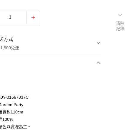
清除
紀錄
送方式
1,500免運
次付款
付款
Y-01667337C
rden Party
寬約110cm
100%
顏色以實際為主。
y