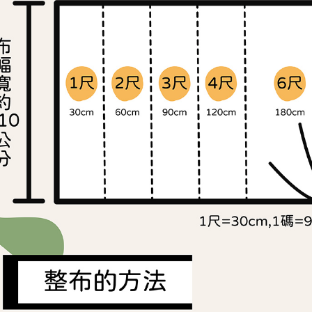
交易，需
求債權轉
２．關於
https://aft
３．未成
「AFTE
任。
４．使用「
即時審查
結果請求
５．嚴禁
形，恩沛
動。