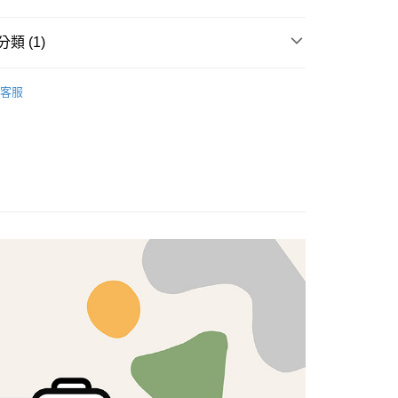
享後付
類 (1)
FTEE先享後付」】
brics
先享後付是「在收到商品之後才付款」的支付方式。 讓您購物簡單
Lasenby 棉布
客服
心！
：不需註冊會員、不需綁卡、不需儲值。
：只要手機號碼，簡訊認證，即可結帳。
：先確認商品／服務後，再付款。
付款
EE先享後付」結帳流程】
5，滿NT$1,500(含以上)免運費
方式選擇「AFTEE先享後付」後，將跳轉至「AFTEE先享後
頁面，進行簡訊認證並確認金額後，即可完成結帳。
付款
成立數日內，您將收到繳費通知簡訊。
費通知簡訊後14天內，點擊此簡訊中的連結，可透過四大超商
5，滿NT$1,500(含以上)免運費
網路銀行／等多元方式進行付款，方視為交易完成。
：結帳手續完成當下不需立刻繳費，但若您需要取消訂單，請聯
的店家。未經商家同意取消之訂單仍視為有效，需透過AFTEE
繳納相關費用。
50，滿NT$1,500(含以上)免運費
否成功請以「AFTEE先享後付 」之結帳頁面顯示為準，若有關於
功／繳費後需取消欲退款等相關疑問，請聯繫「AFTEE先享後
援中心」
https://netprotections.freshdesk.com/support/home
40
項】
恩沛科技股份有限公司提供之「AFTEE先享後付」服務完成之