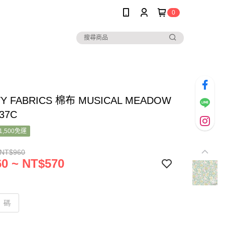
0
TY FABRICS 棉布 MUSICAL MEADOW
337C
1,500免運
 NT$960
0 ~ NT$570
碼