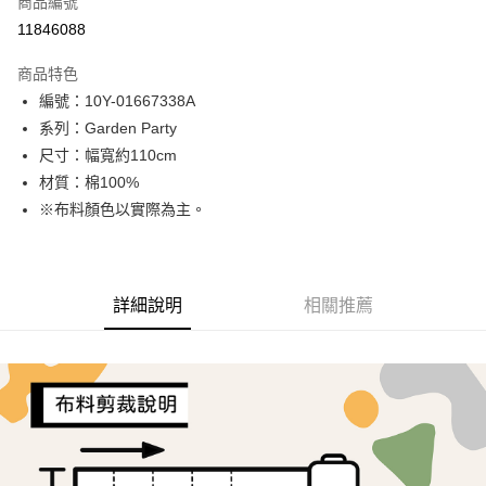
商品編號
超商取貨付款
11846088
LINE Pay
商品特色
Apple Pay
編號：10Y-01667338A
系列：Garden Party
街口支付
尺寸：幅寬約110cm
Google Pay
材質：棉100%
※布料顏色以實際為主。
AFTEE先享後付
相關說明
【關於「AFTEE先享後付」】
ATM付款
AFTEE先享後付是「在收到商品之後才付款」的支付方式。 讓您購物簡單
詳細說明
相關推薦
便利好安心！
１．簡單：不需註冊會員、不需綁卡、不需儲值。
運送方式
２．便利：只要手機號碼，簡訊認證，即可結帳。
３．安心：先確認商品／服務後，再付款。
全家取貨付款
每筆NT$65，滿NT$1,500(含以上)免運費
【「AFTEE先享後付」結帳流程】
１．於結帳方式選擇「AFTEE先享後付」後，將跳轉至「AFTEE先享後付」
7-11取貨付款
結帳頁面，進行簡訊認證並確認金額後，即可完成結帳。
２．訂單成立數日內，您將收到繳費通知簡訊。
每筆NT$65，滿NT$1,500(含以上)免運費
３．收到繳費通知簡訊後14天內，點擊此簡訊中的連結，可透過四大超商／