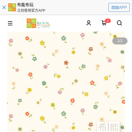
布能布玩
開啟APP
立刻使用官方APP
0
1
/
1