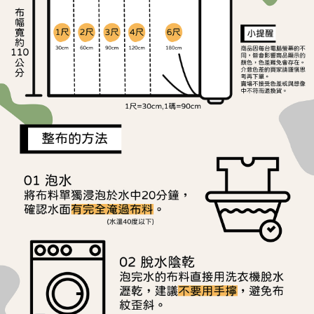
ATM／網路銀行／等多元方式進行付款，方視為交易完成。
宅配
※ 請注意：結帳手續完成當下不需立刻繳費，但若您需要取消訂單，請聯絡
每筆NT$150，滿NT$1,500(含以上)免運費
購買商品的店家。未經商家同意取消之訂單仍視為有效，需透過AFTEE先享
後付繳納相關費用。
離島宅配
※ 交易是否成功請以「AFTEE先享後付 」之結帳頁面顯示為準，若有關於
是否繳費成功／繳費後需取消欲退款等相關疑問，請聯繫「AFTEE先享後付
每筆NT$240
客戶支援中心」
https://netprotections.freshdesk.com/support/home
【注意事項】
１．透過由恩沛科技股份有限公司提供之「AFTEE先享後付」服務完成之交
易，需依本服務之必要範圍內提供個人資料，並將交易相關給付款項請求債
權轉讓予恩沛科技股份有限公司。
２．關於個人資料處理事宜，請瀏覽以下網址：
https://aftee.tw/terms/#terms3
３．未成年的使用者請事先徵得法定代理人或監護人之同意方可使用
「AFTEE先享後付」，若未經同意申辦者引起之損失，本公司不負相關責
任。
４．使用「AFTEE先享後付」時，將依據個別帳號之用戶狀況，依本公司即
時審查核予不同之上限額度；若仍有額度不足之情形，本公司將視審查結果
請求用戶進行身份認證。
５．嚴禁一人註冊多個帳號或使用他人資訊註冊。若發現惡意使用之情形，
恩沛科技股份有限公司將有權停止該用戶之使用額度並採取法律行動。