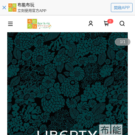
布能布玩
開啟APP
立刻使用官方APP
0
1
/
1