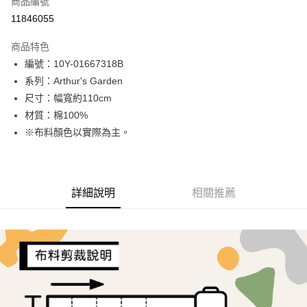
商品編號
超商取貨付款
11846055
LINE Pay
商品特色
Apple Pay
編號：10Y-01667318B
系列：Arthur's Garden
街口支付
尺寸：幅寬約110cm
Google Pay
材質：棉100%
※布料顏色以實際為主。
AFTEE先享後付
相關說明
【關於「AFTEE先享後付」】
ATM付款
AFTEE先享後付是「在收到商品之後才付款」的支付方式。 讓您購物簡單
詳細說明
相關推薦
便利好安心！
１．簡單：不需註冊會員、不需綁卡、不需儲值。
運送方式
２．便利：只要手機號碼，簡訊認證，即可結帳。
３．安心：先確認商品／服務後，再付款。
全家取貨付款
每筆NT$65，滿NT$1,500(含以上)免運費
【「AFTEE先享後付」結帳流程】
１．於結帳方式選擇「AFTEE先享後付」後，將跳轉至「AFTEE先享後付」
7-11取貨付款
結帳頁面，進行簡訊認證並確認金額後，即可完成結帳。
２．訂單成立數日內，您將收到繳費通知簡訊。
每筆NT$65，滿NT$1,500(含以上)免運費
３．收到繳費通知簡訊後14天內，點擊此簡訊中的連結，可透過四大超商／