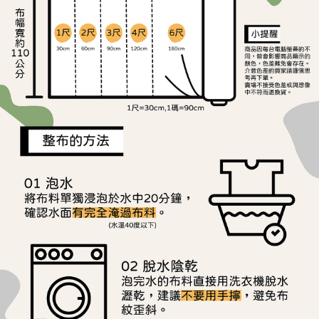
ATM／網路銀行／等多元方式進行付款，方視為交易完成。
宅配
※ 請注意：結帳手續完成當下不需立刻繳費，但若您需要取消訂單，請聯絡
每筆NT$150，滿NT$1,500(含以上)免運費
購買商品的店家。未經商家同意取消之訂單仍視為有效，需透過AFTEE先享
後付繳納相關費用。
離島宅配
※ 交易是否成功請以「AFTEE先享後付 」之結帳頁面顯示為準，若有關於
是否繳費成功／繳費後需取消欲退款等相關疑問，請聯繫「AFTEE先享後付
每筆NT$240
客戶支援中心」
https://netprotections.freshdesk.com/support/home
【注意事項】
１．透過由恩沛科技股份有限公司提供之「AFTEE先享後付」服務完成之交
易，需依本服務之必要範圍內提供個人資料，並將交易相關給付款項請求債
權轉讓予恩沛科技股份有限公司。
２．關於個人資料處理事宜，請瀏覽以下網址：
https://aftee.tw/terms/#terms3
３．未成年的使用者請事先徵得法定代理人或監護人之同意方可使用
「AFTEE先享後付」，若未經同意申辦者引起之損失，本公司不負相關責
任。
４．使用「AFTEE先享後付」時，將依據個別帳號之用戶狀況，依本公司即
時審查核予不同之上限額度；若仍有額度不足之情形，本公司將視審查結果
請求用戶進行身份認證。
５．嚴禁一人註冊多個帳號或使用他人資訊註冊。若發現惡意使用之情形，
恩沛科技股份有限公司將有權停止該用戶之使用額度並採取法律行動。