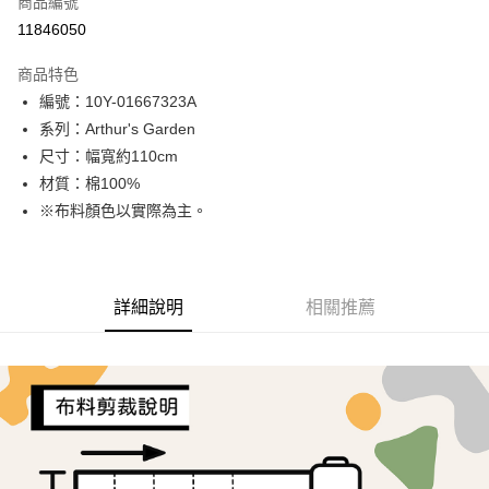
商品編號
超商取貨付款
11846050
LINE Pay
商品特色
Apple Pay
編號：10Y-01667323A
系列：Arthur's Garden
街口支付
尺寸：幅寬約110cm
Google Pay
材質：棉100%
※布料顏色以實際為主。
AFTEE先享後付
相關說明
【關於「AFTEE先享後付」】
ATM付款
AFTEE先享後付是「在收到商品之後才付款」的支付方式。 讓您購物簡單
詳細說明
相關推薦
便利好安心！
１．簡單：不需註冊會員、不需綁卡、不需儲值。
運送方式
２．便利：只要手機號碼，簡訊認證，即可結帳。
３．安心：先確認商品／服務後，再付款。
全家取貨付款
每筆NT$65，滿NT$1,500(含以上)免運費
【「AFTEE先享後付」結帳流程】
１．於結帳方式選擇「AFTEE先享後付」後，將跳轉至「AFTEE先享後付」
7-11取貨付款
結帳頁面，進行簡訊認證並確認金額後，即可完成結帳。
２．訂單成立數日內，您將收到繳費通知簡訊。
每筆NT$65，滿NT$1,500(含以上)免運費
３．收到繳費通知簡訊後14天內，點擊此簡訊中的連結，可透過四大超商／