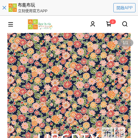
布能布玩
開啟APP
立刻使用官方APP
0
1
/
1