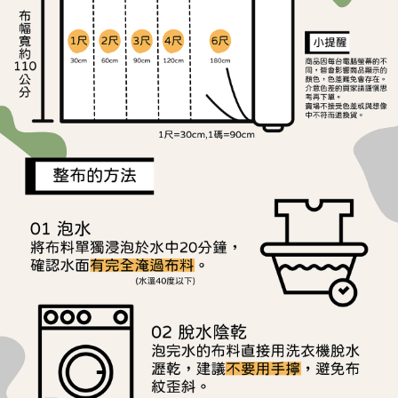
ATM／網路銀行／等多元方式進行付款，方視為交易完成。
宅配
※ 請注意：結帳手續完成當下不需立刻繳費，但若您需要取消訂單，請聯絡
每筆NT$150，滿NT$1,500(含以上)免運費
購買商品的店家。未經商家同意取消之訂單仍視為有效，需透過AFTEE先享
後付繳納相關費用。
離島宅配
※ 交易是否成功請以「AFTEE先享後付 」之結帳頁面顯示為準，若有關於
是否繳費成功／繳費後需取消欲退款等相關疑問，請聯繫「AFTEE先享後付
每筆NT$240
客戶支援中心」
https://netprotections.freshdesk.com/support/home
【注意事項】
１．透過由恩沛科技股份有限公司提供之「AFTEE先享後付」服務完成之交
易，需依本服務之必要範圍內提供個人資料，並將交易相關給付款項請求債
權轉讓予恩沛科技股份有限公司。
２．關於個人資料處理事宜，請瀏覽以下網址：
https://aftee.tw/terms/#terms3
３．未成年的使用者請事先徵得法定代理人或監護人之同意方可使用
「AFTEE先享後付」，若未經同意申辦者引起之損失，本公司不負相關責
任。
４．使用「AFTEE先享後付」時，將依據個別帳號之用戶狀況，依本公司即
時審查核予不同之上限額度；若仍有額度不足之情形，本公司將視審查結果
請求用戶進行身份認證。
５．嚴禁一人註冊多個帳號或使用他人資訊註冊。若發現惡意使用之情形，
恩沛科技股份有限公司將有權停止該用戶之使用額度並採取法律行動。