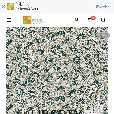
布能布玩
開啟APP
立刻使用官方APP
0
1
/
1