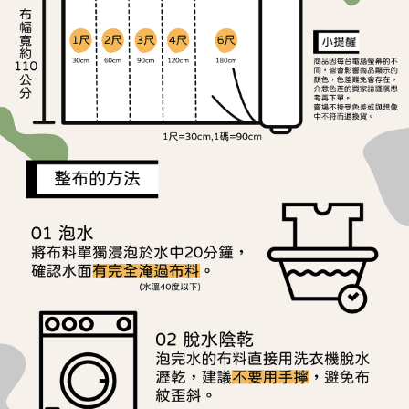
ATM／網路銀行／等多元方式進行付款，方視為交易完成。
宅配
※ 請注意：結帳手續完成當下不需立刻繳費，但若您需要取消訂單，請聯絡
每筆NT$150，滿NT$1,500(含以上)免運費
購買商品的店家。未經商家同意取消之訂單仍視為有效，需透過AFTEE先享
後付繳納相關費用。
離島宅配
※ 交易是否成功請以「AFTEE先享後付 」之結帳頁面顯示為準，若有關於
是否繳費成功／繳費後需取消欲退款等相關疑問，請聯繫「AFTEE先享後付
每筆NT$240
客戶支援中心」
https://netprotections.freshdesk.com/support/home
【注意事項】
１．透過由恩沛科技股份有限公司提供之「AFTEE先享後付」服務完成之交
易，需依本服務之必要範圍內提供個人資料，並將交易相關給付款項請求債
權轉讓予恩沛科技股份有限公司。
２．關於個人資料處理事宜，請瀏覽以下網址：
https://aftee.tw/terms/#terms3
３．未成年的使用者請事先徵得法定代理人或監護人之同意方可使用
「AFTEE先享後付」，若未經同意申辦者引起之損失，本公司不負相關責
任。
４．使用「AFTEE先享後付」時，將依據個別帳號之用戶狀況，依本公司即
時審查核予不同之上限額度；若仍有額度不足之情形，本公司將視審查結果
請求用戶進行身份認證。
５．嚴禁一人註冊多個帳號或使用他人資訊註冊。若發現惡意使用之情形，
恩沛科技股份有限公司將有權停止該用戶之使用額度並採取法律行動。