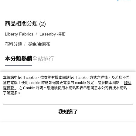
商品相關分類 (2)
Liberty Fabrics
Lasenby 棉布
布料分類
燙金/金蔥布
本分類熱銷
全站排行
本網站中使用 cookie，欲查詢有關本網站使用 cookie 方式之詳情，及若您不希
熱門標籤
望在電腦上使用 cookie 時應如何變更電腦的 cookie 設定，請參閱本網站「
隱私
權條款
」之 Cookie 聲明。您繼續使用本網站即表示您同意本公司得按本網站使
用條款之 Cookie 聲明使用 cookie。
了解更多 >
我知道了