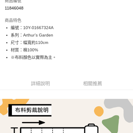
商品編號
超商取貨付款
11846048
LINE Pay
商品特色
Apple Pay
編號：10Y-01667324A
系列：Arthur's Garden
街口支付
尺寸：幅寬約110cm
Google Pay
材質：棉100%
※布料顏色以實際為主。
AFTEE先享後付
相關說明
【關於「AFTEE先享後付」】
ATM付款
AFTEE先享後付是「在收到商品之後才付款」的支付方式。 讓您購物簡單
詳細說明
相關推薦
便利好安心！
１．簡單：不需註冊會員、不需綁卡、不需儲值。
運送方式
２．便利：只要手機號碼，簡訊認證，即可結帳。
３．安心：先確認商品／服務後，再付款。
全家取貨付款
每筆NT$65，滿NT$1,500(含以上)免運費
【「AFTEE先享後付」結帳流程】
１．於結帳方式選擇「AFTEE先享後付」後，將跳轉至「AFTEE先享後付」
7-11取貨付款
結帳頁面，進行簡訊認證並確認金額後，即可完成結帳。
２．訂單成立數日內，您將收到繳費通知簡訊。
每筆NT$65，滿NT$1,500(含以上)免運費
３．收到繳費通知簡訊後14天內，點擊此簡訊中的連結，可透過四大超商／