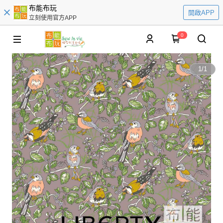
布能布玩
開啟APP
立刻使用官方APP
0
1
/
1