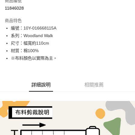
商品編號
超商取貨付款
11846028
LINE Pay
商品特色
Apple Pay
編號：10Y-016668115A
系列：Woodland Walk
街口支付
尺寸：幅寬約110cm
Google Pay
材質：棉100%
※布料顏色以實際為主。
AFTEE先享後付
相關說明
【關於「AFTEE先享後付」】
ATM付款
AFTEE先享後付是「在收到商品之後才付款」的支付方式。 讓您購物簡單
詳細說明
相關推薦
便利好安心！
１．簡單：不需註冊會員、不需綁卡、不需儲值。
運送方式
２．便利：只要手機號碼，簡訊認證，即可結帳。
３．安心：先確認商品／服務後，再付款。
全家取貨付款
每筆NT$65，滿NT$1,500(含以上)免運費
【「AFTEE先享後付」結帳流程】
１．於結帳方式選擇「AFTEE先享後付」後，將跳轉至「AFTEE先享後付」
7-11取貨付款
結帳頁面，進行簡訊認證並確認金額後，即可完成結帳。
２．訂單成立數日內，您將收到繳費通知簡訊。
每筆NT$65，滿NT$1,500(含以上)免運費
３．收到繳費通知簡訊後14天內，點擊此簡訊中的連結，可透過四大超商／