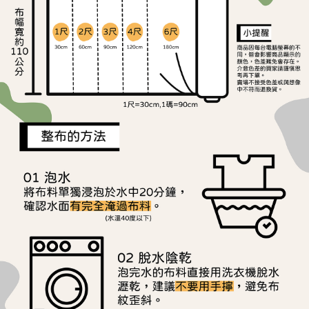
ATM／網路銀行／等多元方式進行付款，方視為交易完成。
宅配
※ 請注意：結帳手續完成當下不需立刻繳費，但若您需要取消訂單，請聯絡
每筆NT$150，滿NT$1,500(含以上)免運費
購買商品的店家。未經商家同意取消之訂單仍視為有效，需透過AFTEE先享
後付繳納相關費用。
離島宅配
※ 交易是否成功請以「AFTEE先享後付 」之結帳頁面顯示為準，若有關於
是否繳費成功／繳費後需取消欲退款等相關疑問，請聯繫「AFTEE先享後付
每筆NT$240
客戶支援中心」
https://netprotections.freshdesk.com/support/home
【注意事項】
１．透過由恩沛科技股份有限公司提供之「AFTEE先享後付」服務完成之交
易，需依本服務之必要範圍內提供個人資料，並將交易相關給付款項請求債
權轉讓予恩沛科技股份有限公司。
２．關於個人資料處理事宜，請瀏覽以下網址：
https://aftee.tw/terms/#terms3
３．未成年的使用者請事先徵得法定代理人或監護人之同意方可使用
「AFTEE先享後付」，若未經同意申辦者引起之損失，本公司不負相關責
任。
４．使用「AFTEE先享後付」時，將依據個別帳號之用戶狀況，依本公司即
時審查核予不同之上限額度；若仍有額度不足之情形，本公司將視審查結果
請求用戶進行身份認證。
５．嚴禁一人註冊多個帳號或使用他人資訊註冊。若發現惡意使用之情形，
恩沛科技股份有限公司將有權停止該用戶之使用額度並採取法律行動。