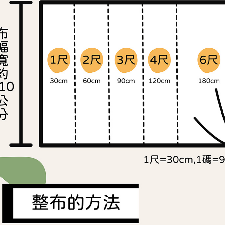
交易，需
求債權轉
２．關於
https://aft
３．未成
「AFTE
任。
４．使用「
即時審查
結果請求
５．嚴禁
形，恩沛
動。