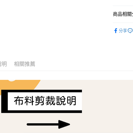
AFTEE先
商品相關分
相關說明
【關於「A
ATM付款
Liberty Fa
AFTEE
分享
便利好安
１．簡單
２．便利
運送方式
３．安心
全家取貨
【「AFT
每筆NT$6
１．於結帳
說明
相關推薦
付」結帳
7-11取貨
２．訂單
３．收到繳
每筆NT$6
／ATM／
※ 請注意
宅配
絡購買商品
先享後付
每筆NT$1
※ 交易是
是否繳費成
離島宅配
付客戶支
每筆NT$2
【注意事
１．透過由