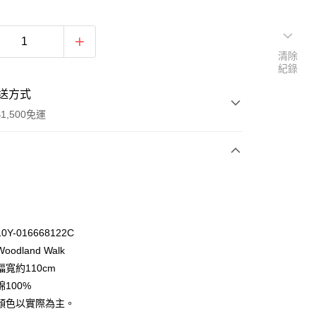
清除
紀錄
送方式
1,500免運
次付款
付款
Y-016668122C
odland Walk
寬約110cm
100%
顏色以實際為主。
y