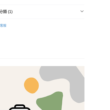
享後付
類 (1)
FTEE先享後付」】
brics
先享後付是「在收到商品之後才付款」的支付方式。 讓您購物簡單
Lasenby 棉布
客服
心！
：不需註冊會員、不需綁卡、不需儲值。
：只要手機號碼，簡訊認證，即可結帳。
：先確認商品／服務後，再付款。
付款
EE先享後付」結帳流程】
5，滿NT$1,500(含以上)免運費
方式選擇「AFTEE先享後付」後，將跳轉至「AFTEE先享後
頁面，進行簡訊認證並確認金額後，即可完成結帳。
付款
成立數日內，您將收到繳費通知簡訊。
費通知簡訊後14天內，點擊此簡訊中的連結，可透過四大超商
5，滿NT$1,500(含以上)免運費
網路銀行／等多元方式進行付款，方視為交易完成。
：結帳手續完成當下不需立刻繳費，但若您需要取消訂單，請聯
的店家。未經商家同意取消之訂單仍視為有效，需透過AFTEE
繳納相關費用。
50，滿NT$1,500(含以上)免運費
否成功請以「AFTEE先享後付 」之結帳頁面顯示為準，若有關於
功／繳費後需取消欲退款等相關疑問，請聯繫「AFTEE先享後
援中心」
https://netprotections.freshdesk.com/support/home
40
項】
恩沛科技股份有限公司提供之「AFTEE先享後付」服務完成之