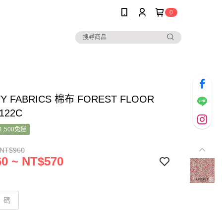
0
TY FABRICS 棉布 FOREST FLOOR
8122C
1,500免運
 NT$960
0 ~ NT$570
碼