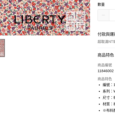
數量
付款與運
超取滿NT$
付款方式
商品特色
信用卡一
商品編號
11846002
超商取貨
商品特色
LINE Pay
編號：10
系列：Wo
Apple Pay
尺寸：幅
街口支付
材質：棉
※布料
Google Pa