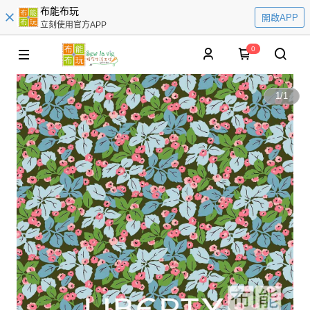
布能布玩
開啟APP
立刻使用官方APP
0
1
/
1