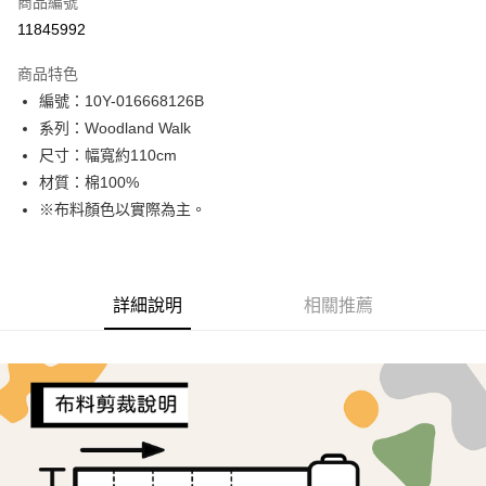
商品編號
超商取貨付款
11845992
LINE Pay
商品特色
Apple Pay
編號：10Y-016668126B
系列：Woodland Walk
街口支付
尺寸：幅寬約110cm
Google Pay
材質：棉100%
※布料顏色以實際為主。
AFTEE先享後付
相關說明
【關於「AFTEE先享後付」】
ATM付款
AFTEE先享後付是「在收到商品之後才付款」的支付方式。 讓您購物簡單
詳細說明
相關推薦
便利好安心！
１．簡單：不需註冊會員、不需綁卡、不需儲值。
運送方式
２．便利：只要手機號碼，簡訊認證，即可結帳。
３．安心：先確認商品／服務後，再付款。
全家取貨付款
每筆NT$65，滿NT$1,500(含以上)免運費
【「AFTEE先享後付」結帳流程】
１．於結帳方式選擇「AFTEE先享後付」後，將跳轉至「AFTEE先享後付」
7-11取貨付款
結帳頁面，進行簡訊認證並確認金額後，即可完成結帳。
２．訂單成立數日內，您將收到繳費通知簡訊。
每筆NT$65，滿NT$1,500(含以上)免運費
３．收到繳費通知簡訊後14天內，點擊此簡訊中的連結，可透過四大超商／