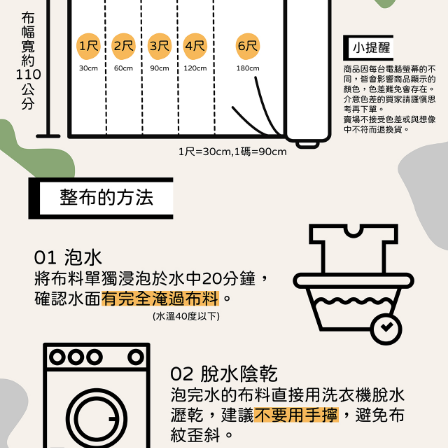
ATM／網路銀行／等多元方式進行付款，方視為交易完成。
宅配
※ 請注意：結帳手續完成當下不需立刻繳費，但若您需要取消訂單，請聯絡
每筆NT$150，滿NT$1,500(含以上)免運費
購買商品的店家。未經商家同意取消之訂單仍視為有效，需透過AFTEE先享
後付繳納相關費用。
離島宅配
※ 交易是否成功請以「AFTEE先享後付 」之結帳頁面顯示為準，若有關於
是否繳費成功／繳費後需取消欲退款等相關疑問，請聯繫「AFTEE先享後付
每筆NT$240
客戶支援中心」
https://netprotections.freshdesk.com/support/home
【注意事項】
１．透過由恩沛科技股份有限公司提供之「AFTEE先享後付」服務完成之交
易，需依本服務之必要範圍內提供個人資料，並將交易相關給付款項請求債
權轉讓予恩沛科技股份有限公司。
２．關於個人資料處理事宜，請瀏覽以下網址：
https://aftee.tw/terms/#terms3
３．未成年的使用者請事先徵得法定代理人或監護人之同意方可使用
「AFTEE先享後付」，若未經同意申辦者引起之損失，本公司不負相關責
任。
４．使用「AFTEE先享後付」時，將依據個別帳號之用戶狀況，依本公司即
時審查核予不同之上限額度；若仍有額度不足之情形，本公司將視審查結果
請求用戶進行身份認證。
５．嚴禁一人註冊多個帳號或使用他人資訊註冊。若發現惡意使用之情形，
恩沛科技股份有限公司將有權停止該用戶之使用額度並採取法律行動。