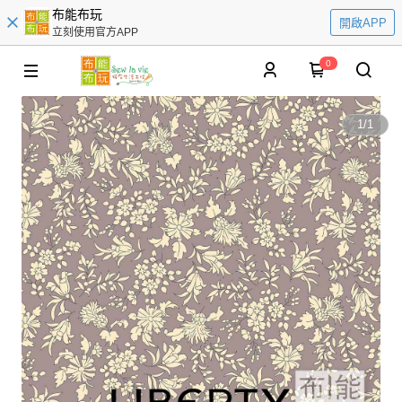
布能布玩
開啟APP
立刻使用官方APP
0
1
/
1