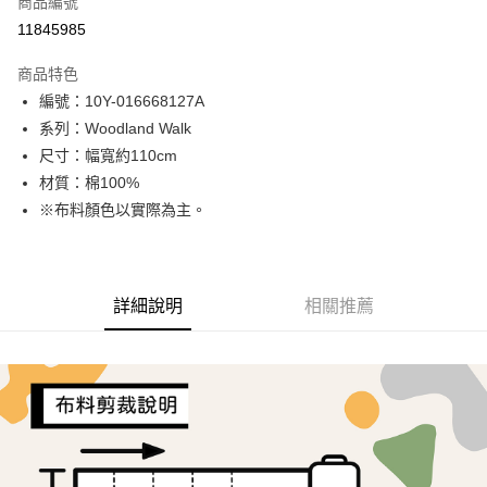
商品編號
超商取貨付款
11845985
LINE Pay
商品特色
Apple Pay
編號：10Y-016668127A
系列：Woodland Walk
街口支付
尺寸：幅寬約110cm
Google Pay
材質：棉100%
※布料顏色以實際為主。
AFTEE先享後付
相關說明
【關於「AFTEE先享後付」】
ATM付款
AFTEE先享後付是「在收到商品之後才付款」的支付方式。 讓您購物簡單
詳細說明
相關推薦
便利好安心！
１．簡單：不需註冊會員、不需綁卡、不需儲值。
運送方式
２．便利：只要手機號碼，簡訊認證，即可結帳。
３．安心：先確認商品／服務後，再付款。
全家取貨付款
每筆NT$65，滿NT$1,500(含以上)免運費
【「AFTEE先享後付」結帳流程】
１．於結帳方式選擇「AFTEE先享後付」後，將跳轉至「AFTEE先享後付」
7-11取貨付款
結帳頁面，進行簡訊認證並確認金額後，即可完成結帳。
２．訂單成立數日內，您將收到繳費通知簡訊。
每筆NT$65，滿NT$1,500(含以上)免運費
３．收到繳費通知簡訊後14天內，點擊此簡訊中的連結，可透過四大超商／