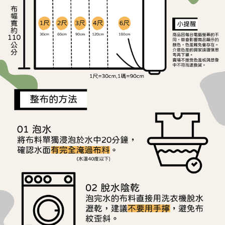
ATM／網路銀行／等多元方式進行付款，方視為交易完成。
宅配
※ 請注意：結帳手續完成當下不需立刻繳費，但若您需要取消訂單，請聯絡
每筆NT$150，滿NT$1,500(含以上)免運費
購買商品的店家。未經商家同意取消之訂單仍視為有效，需透過AFTEE先享
後付繳納相關費用。
離島宅配
※ 交易是否成功請以「AFTEE先享後付 」之結帳頁面顯示為準，若有關於
是否繳費成功／繳費後需取消欲退款等相關疑問，請聯繫「AFTEE先享後付
每筆NT$240
客戶支援中心」
https://netprotections.freshdesk.com/support/home
【注意事項】
１．透過由恩沛科技股份有限公司提供之「AFTEE先享後付」服務完成之交
易，需依本服務之必要範圍內提供個人資料，並將交易相關給付款項請求債
權轉讓予恩沛科技股份有限公司。
２．關於個人資料處理事宜，請瀏覽以下網址：
https://aftee.tw/terms/#terms3
３．未成年的使用者請事先徵得法定代理人或監護人之同意方可使用
「AFTEE先享後付」，若未經同意申辦者引起之損失，本公司不負相關責
任。
４．使用「AFTEE先享後付」時，將依據個別帳號之用戶狀況，依本公司即
時審查核予不同之上限額度；若仍有額度不足之情形，本公司將視審查結果
請求用戶進行身份認證。
５．嚴禁一人註冊多個帳號或使用他人資訊註冊。若發現惡意使用之情形，
恩沛科技股份有限公司將有權停止該用戶之使用額度並採取法律行動。