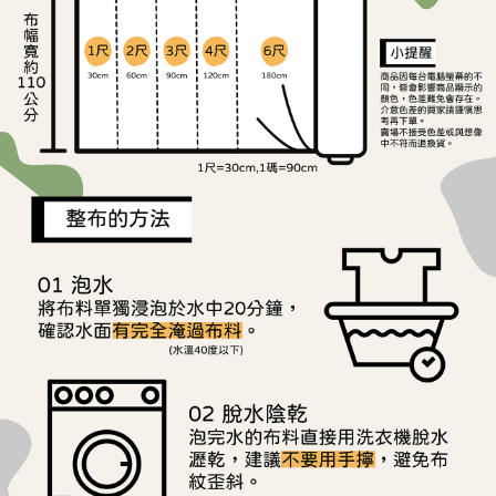
ATM／網路銀行／等多元方式進行付款，方視為交易完成。
宅配
※ 請注意：結帳手續完成當下不需立刻繳費，但若您需要取消訂單，請聯絡
每筆NT$150，滿NT$1,500(含以上)免運費
購買商品的店家。未經商家同意取消之訂單仍視為有效，需透過AFTEE先享
後付繳納相關費用。
離島宅配
※ 交易是否成功請以「AFTEE先享後付 」之結帳頁面顯示為準，若有關於
是否繳費成功／繳費後需取消欲退款等相關疑問，請聯繫「AFTEE先享後付
每筆NT$240
客戶支援中心」
https://netprotections.freshdesk.com/support/home
【注意事項】
１．透過由恩沛科技股份有限公司提供之「AFTEE先享後付」服務完成之交
易，需依本服務之必要範圍內提供個人資料，並將交易相關給付款項請求債
權轉讓予恩沛科技股份有限公司。
２．關於個人資料處理事宜，請瀏覽以下網址：
https://aftee.tw/terms/#terms3
３．未成年的使用者請事先徵得法定代理人或監護人之同意方可使用
「AFTEE先享後付」，若未經同意申辦者引起之損失，本公司不負相關責
任。
４．使用「AFTEE先享後付」時，將依據個別帳號之用戶狀況，依本公司即
時審查核予不同之上限額度；若仍有額度不足之情形，本公司將視審查結果
請求用戶進行身份認證。
５．嚴禁一人註冊多個帳號或使用他人資訊註冊。若發現惡意使用之情形，
恩沛科技股份有限公司將有權停止該用戶之使用額度並採取法律行動。