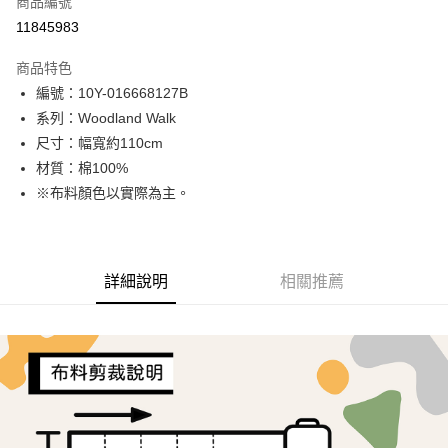
商品編號
超商取貨付款
11845983
LINE Pay
商品特色
Apple Pay
編號：10Y-016668127B
系列：Woodland Walk
街口支付
尺寸：幅寬約110cm
Google Pay
材質：棉100%
※布料顏色以實際為主。
AFTEE先享後付
相關說明
【關於「AFTEE先享後付」】
ATM付款
AFTEE先享後付是「在收到商品之後才付款」的支付方式。 讓您購物簡單
詳細說明
相關推薦
便利好安心！
１．簡單：不需註冊會員、不需綁卡、不需儲值。
運送方式
２．便利：只要手機號碼，簡訊認證，即可結帳。
３．安心：先確認商品／服務後，再付款。
全家取貨付款
每筆NT$65，滿NT$1,500(含以上)免運費
【「AFTEE先享後付」結帳流程】
１．於結帳方式選擇「AFTEE先享後付」後，將跳轉至「AFTEE先享後付」
7-11取貨付款
結帳頁面，進行簡訊認證並確認金額後，即可完成結帳。
２．訂單成立數日內，您將收到繳費通知簡訊。
每筆NT$65，滿NT$1,500(含以上)免運費
３．收到繳費通知簡訊後14天內，點擊此簡訊中的連結，可透過四大超商／