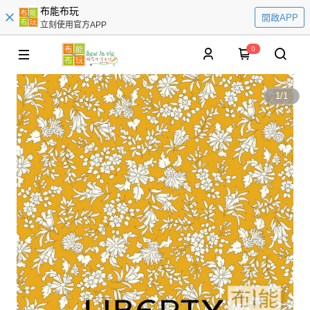
布能布玩
開啟APP
立刻使用官方APP
0
1
/
1