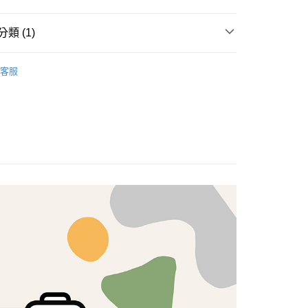
享後付
類 (1)
FTEE先享後付」】
brics
先享後付是「在收到商品之後才付款」的支付方式。 讓您購物簡單
Lasenby 棉布
客服
心！
：不需註冊會員、不需綁卡、不需儲值。
：只要手機號碼，簡訊認證，即可結帳。
：先確認商品／服務後，再付款。
付款
EE先享後付」結帳流程】
5，滿NT$1,500(含以上)免運費
方式選擇「AFTEE先享後付」後，將跳轉至「AFTEE先享後
頁面，進行簡訊認證並確認金額後，即可完成結帳。
付款
成立數日內，您將收到繳費通知簡訊。
費通知簡訊後14天內，點擊此簡訊中的連結，可透過四大超商
5，滿NT$1,500(含以上)免運費
網路銀行／等多元方式進行付款，方視為交易完成。
：結帳手續完成當下不需立刻繳費，但若您需要取消訂單，請聯
的店家。未經商家同意取消之訂單仍視為有效，需透過AFTEE
繳納相關費用。
50，滿NT$1,500(含以上)免運費
否成功請以「AFTEE先享後付 」之結帳頁面顯示為準，若有關於
功／繳費後需取消欲退款等相關疑問，請聯繫「AFTEE先享後
援中心」
https://netprotections.freshdesk.com/support/home
40
項】
恩沛科技股份有限公司提供之「AFTEE先享後付」服務完成之