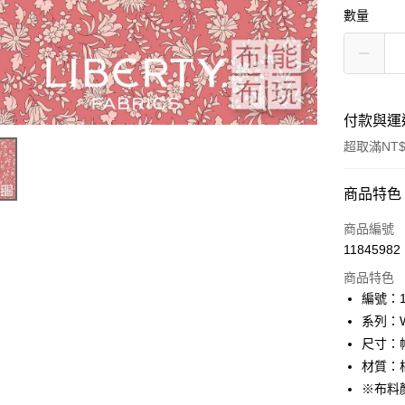
數量
付款與運
超取滿NT$
付款方式
商品特色
信用卡一
商品編號
11845982
超商取貨
商品特色
LINE Pay
編號：10
系列：Wo
Apple Pay
尺寸：幅
街口支付
材質：棉
※布料
Google Pa