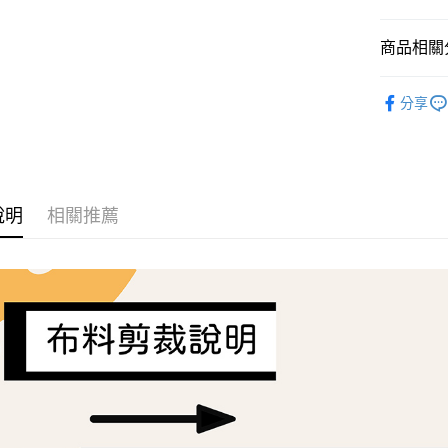
AFTEE先
商品相關分
相關說明
【關於「A
ATM付款
Liberty Fa
AFTEE
分享
便利好安
１．簡單
２．便利
運送方式
３．安心
全家取貨
【「AFT
每筆NT$6
１．於結帳
說明
相關推薦
付」結帳
7-11取貨
２．訂單
３．收到繳
每筆NT$6
／ATM／
※ 請注意
宅配
絡購買商品
先享後付
每筆NT$1
※ 交易是
是否繳費成
離島宅配
付客戶支
每筆NT$2
【注意事
１．透過由