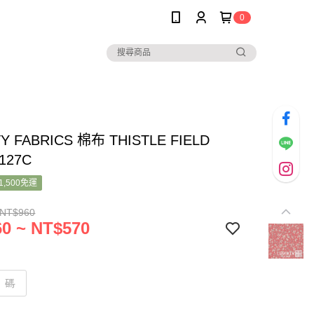
0
TY FABRICS 棉布 THISTLE FIELD
8127C
1,500免運
 NT$960
0 ~ NT$570
碼