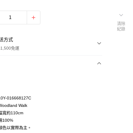
清除
紀錄
送方式
1,500免運
次付款
付款
Y-016668127C
odland Walk
寬約110cm
100%
顏色以實際為主。
y