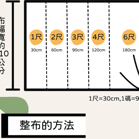
交易，需
求債權轉
２．關於
https://aft
３．未成
「AFTE
任。
４．使用「
即時審查
結果請求
５．嚴禁
形，恩沛
動。