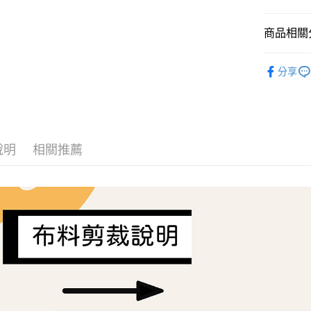
AFTEE先
商品相關分
相關說明
【關於「A
ATM付款
Liberty Fa
AFTEE
分享
便利好安
１．簡單
２．便利
運送方式
３．安心
全家取貨
【「AFT
每筆NT$6
１．於結帳
說明
相關推薦
付」結帳
7-11取貨
２．訂單
３．收到繳
每筆NT$6
／ATM／
※ 請注意
宅配
絡購買商品
先享後付
每筆NT$1
※ 交易是
是否繳費成
離島宅配
付客戶支
每筆NT$2
【注意事
１．透過由