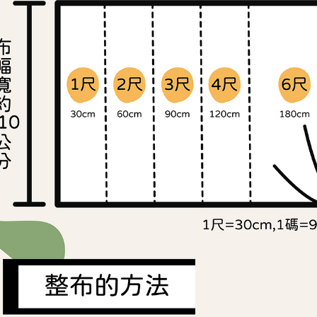
交易，需
求債權轉
２．關於
https://aft
３．未成
「AFTE
任。
４．使用「
即時審查
結果請求
５．嚴禁
形，恩沛
動。