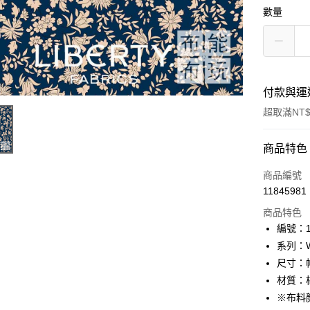
數量
付款與運
超取滿NT$
付款方式
商品特色
信用卡一
商品編號
11845981
超商取貨
商品特色
LINE Pay
編號：10
系列：Wo
Apple Pay
尺寸：幅
街口支付
材質：棉
※布料
Google Pa