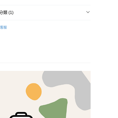
享後付
類 (1)
FTEE先享後付」】
brics
先享後付是「在收到商品之後才付款」的支付方式。 讓您購物簡單
Lasenby 棉布
客服
心！
：不需註冊會員、不需綁卡、不需儲值。
：只要手機號碼，簡訊認證，即可結帳。
：先確認商品／服務後，再付款。
付款
EE先享後付」結帳流程】
5，滿NT$1,500(含以上)免運費
方式選擇「AFTEE先享後付」後，將跳轉至「AFTEE先享後
頁面，進行簡訊認證並確認金額後，即可完成結帳。
付款
成立數日內，您將收到繳費通知簡訊。
費通知簡訊後14天內，點擊此簡訊中的連結，可透過四大超商
5，滿NT$1,500(含以上)免運費
網路銀行／等多元方式進行付款，方視為交易完成。
：結帳手續完成當下不需立刻繳費，但若您需要取消訂單，請聯
的店家。未經商家同意取消之訂單仍視為有效，需透過AFTEE
繳納相關費用。
50，滿NT$1,500(含以上)免運費
否成功請以「AFTEE先享後付 」之結帳頁面顯示為準，若有關於
功／繳費後需取消欲退款等相關疑問，請聯繫「AFTEE先享後
援中心」
https://netprotections.freshdesk.com/support/home
40
項】
恩沛科技股份有限公司提供之「AFTEE先享後付」服務完成之