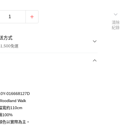
清除
紀錄
送方式
1,500免運
次付款
付款
Y-016668127D
odland Walk
寬約110cm
100%
顏色以實際為主。
y