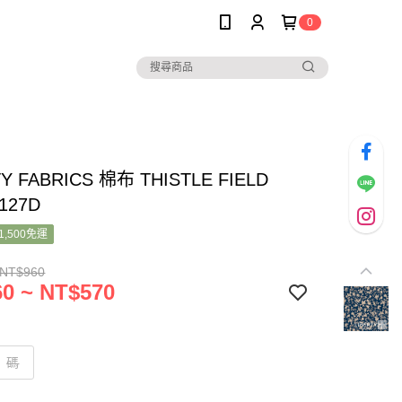
0
TY FABRICS 棉布 THISTLE FIELD
8127D
1,500免運
 NT$960
0 ~ NT$570
碼