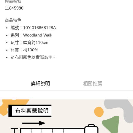
商品編號
超商取貨付款
11845980
LINE Pay
商品特色
Apple Pay
編號：10Y-016668128A
系列：Woodland Walk
街口支付
尺寸：幅寬約110cm
Google Pay
材質：棉100%
※布料顏色以實際為主。
AFTEE先享後付
相關說明
【關於「AFTEE先享後付」】
ATM付款
AFTEE先享後付是「在收到商品之後才付款」的支付方式。 讓您購物簡單
詳細說明
相關推薦
便利好安心！
１．簡單：不需註冊會員、不需綁卡、不需儲值。
運送方式
２．便利：只要手機號碼，簡訊認證，即可結帳。
３．安心：先確認商品／服務後，再付款。
全家取貨付款
每筆NT$65，滿NT$1,500(含以上)免運費
【「AFTEE先享後付」結帳流程】
１．於結帳方式選擇「AFTEE先享後付」後，將跳轉至「AFTEE先享後付」
7-11取貨付款
結帳頁面，進行簡訊認證並確認金額後，即可完成結帳。
２．訂單成立數日內，您將收到繳費通知簡訊。
每筆NT$65，滿NT$1,500(含以上)免運費
３．收到繳費通知簡訊後14天內，點擊此簡訊中的連結，可透過四大超商／