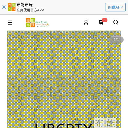
布能布玩
開啟APP
立刻使用官方APP
0
1
/
1