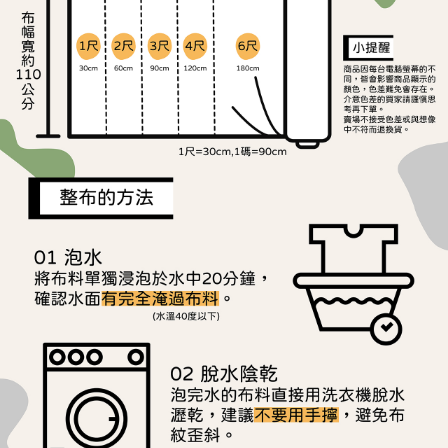
ATM／網路銀行／等多元方式進行付款，方視為交易完成。
宅配
※ 請注意：結帳手續完成當下不需立刻繳費，但若您需要取消訂單，請聯絡
每筆NT$150，滿NT$1,500(含以上)免運費
購買商品的店家。未經商家同意取消之訂單仍視為有效，需透過AFTEE先享
後付繳納相關費用。
離島宅配
※ 交易是否成功請以「AFTEE先享後付 」之結帳頁面顯示為準，若有關於
是否繳費成功／繳費後需取消欲退款等相關疑問，請聯繫「AFTEE先享後付
每筆NT$240
客戶支援中心」
https://netprotections.freshdesk.com/support/home
【注意事項】
１．透過由恩沛科技股份有限公司提供之「AFTEE先享後付」服務完成之交
易，需依本服務之必要範圍內提供個人資料，並將交易相關給付款項請求債
權轉讓予恩沛科技股份有限公司。
２．關於個人資料處理事宜，請瀏覽以下網址：
https://aftee.tw/terms/#terms3
３．未成年的使用者請事先徵得法定代理人或監護人之同意方可使用
「AFTEE先享後付」，若未經同意申辦者引起之損失，本公司不負相關責
任。
４．使用「AFTEE先享後付」時，將依據個別帳號之用戶狀況，依本公司即
時審查核予不同之上限額度；若仍有額度不足之情形，本公司將視審查結果
請求用戶進行身份認證。
５．嚴禁一人註冊多個帳號或使用他人資訊註冊。若發現惡意使用之情形，
恩沛科技股份有限公司將有權停止該用戶之使用額度並採取法律行動。