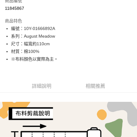
商品編號
超商取貨付款
11845867
LINE Pay
商品特色
Apple Pay
編號：10Y-01666892A
系列：August Meadow
街口支付
尺寸：幅寬約110cm
Google Pay
材質：棉100%
※布料顏色以實際為主。
AFTEE先享後付
相關說明
【關於「AFTEE先享後付」】
ATM付款
AFTEE先享後付是「在收到商品之後才付款」的支付方式。 讓您購物簡單
詳細說明
相關推薦
便利好安心！
１．簡單：不需註冊會員、不需綁卡、不需儲值。
運送方式
２．便利：只要手機號碼，簡訊認證，即可結帳。
３．安心：先確認商品／服務後，再付款。
全家取貨付款
每筆NT$65，滿NT$1,500(含以上)免運費
【「AFTEE先享後付」結帳流程】
１．於結帳方式選擇「AFTEE先享後付」後，將跳轉至「AFTEE先享後付」
7-11取貨付款
結帳頁面，進行簡訊認證並確認金額後，即可完成結帳。
２．訂單成立數日內，您將收到繳費通知簡訊。
每筆NT$65，滿NT$1,500(含以上)免運費
３．收到繳費通知簡訊後14天內，點擊此簡訊中的連結，可透過四大超商／