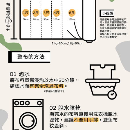
ATM／網路銀行／等多元方式進行付款，方視為交易完成。
宅配
※ 請注意：結帳手續完成當下不需立刻繳費，但若您需要取消訂單，請聯絡
每筆NT$150，滿NT$1,500(含以上)免運費
購買商品的店家。未經商家同意取消之訂單仍視為有效，需透過AFTEE先享
後付繳納相關費用。
離島宅配
※ 交易是否成功請以「AFTEE先享後付 」之結帳頁面顯示為準，若有關於
是否繳費成功／繳費後需取消欲退款等相關疑問，請聯繫「AFTEE先享後付
每筆NT$240
客戶支援中心」
https://netprotections.freshdesk.com/support/home
【注意事項】
１．透過由恩沛科技股份有限公司提供之「AFTEE先享後付」服務完成之交
易，需依本服務之必要範圍內提供個人資料，並將交易相關給付款項請求債
權轉讓予恩沛科技股份有限公司。
２．關於個人資料處理事宜，請瀏覽以下網址：
https://aftee.tw/terms/#terms3
３．未成年的使用者請事先徵得法定代理人或監護人之同意方可使用
「AFTEE先享後付」，若未經同意申辦者引起之損失，本公司不負相關責
任。
４．使用「AFTEE先享後付」時，將依據個別帳號之用戶狀況，依本公司即
時審查核予不同之上限額度；若仍有額度不足之情形，本公司將視審查結果
請求用戶進行身份認證。
５．嚴禁一人註冊多個帳號或使用他人資訊註冊。若發現惡意使用之情形，
恩沛科技股份有限公司將有權停止該用戶之使用額度並採取法律行動。