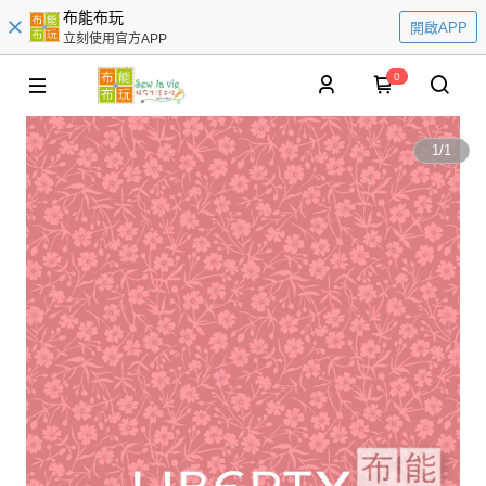
布能布玩
開啟APP
立刻使用官方APP
0
1
/
1