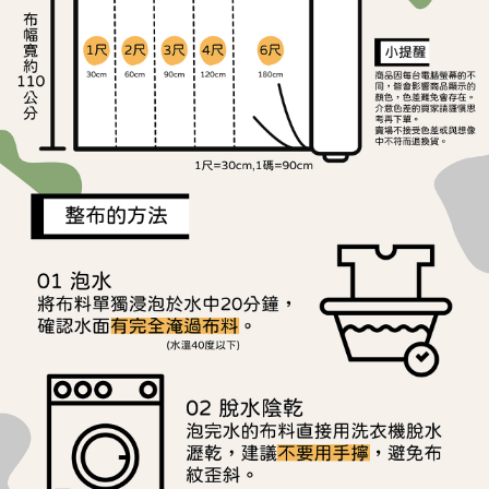
ATM／網路銀行／等多元方式進行付款，方視為交易完成。
宅配
※ 請注意：結帳手續完成當下不需立刻繳費，但若您需要取消訂單，請聯絡
每筆NT$150，滿NT$1,500(含以上)免運費
購買商品的店家。未經商家同意取消之訂單仍視為有效，需透過AFTEE先享
後付繳納相關費用。
離島宅配
※ 交易是否成功請以「AFTEE先享後付 」之結帳頁面顯示為準，若有關於
是否繳費成功／繳費後需取消欲退款等相關疑問，請聯繫「AFTEE先享後付
每筆NT$240
客戶支援中心」
https://netprotections.freshdesk.com/support/home
【注意事項】
１．透過由恩沛科技股份有限公司提供之「AFTEE先享後付」服務完成之交
易，需依本服務之必要範圍內提供個人資料，並將交易相關給付款項請求債
權轉讓予恩沛科技股份有限公司。
２．關於個人資料處理事宜，請瀏覽以下網址：
https://aftee.tw/terms/#terms3
３．未成年的使用者請事先徵得法定代理人或監護人之同意方可使用
「AFTEE先享後付」，若未經同意申辦者引起之損失，本公司不負相關責
任。
４．使用「AFTEE先享後付」時，將依據個別帳號之用戶狀況，依本公司即
時審查核予不同之上限額度；若仍有額度不足之情形，本公司將視審查結果
請求用戶進行身份認證。
５．嚴禁一人註冊多個帳號或使用他人資訊註冊。若發現惡意使用之情形，
恩沛科技股份有限公司將有權停止該用戶之使用額度並採取法律行動。