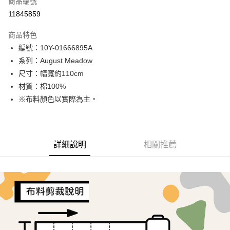
商品編號
超商取貨付款
11845859
LINE Pay
商品特色
Apple Pay
編號：10Y-01666895A
系列：August Meadow
街口支付
尺寸：幅寬約110cm
Google Pay
材質：棉100%
※布料顏色以實際為主。
AFTEE先享後付
相關說明
【關於「AFTEE先享後付」】
ATM付款
AFTEE先享後付是「在收到商品之後才付款」的支付方式。 讓您購物簡單
詳細說明
相關推薦
便利好安心！
１．簡單：不需註冊會員、不需綁卡、不需儲值。
運送方式
２．便利：只要手機號碼，簡訊認證，即可結帳。
３．安心：先確認商品／服務後，再付款。
全家取貨付款
每筆NT$65，滿NT$1,500(含以上)免運費
【「AFTEE先享後付」結帳流程】
１．於結帳方式選擇「AFTEE先享後付」後，將跳轉至「AFTEE先享後付」
7-11取貨付款
結帳頁面，進行簡訊認證並確認金額後，即可完成結帳。
２．訂單成立數日內，您將收到繳費通知簡訊。
每筆NT$65，滿NT$1,500(含以上)免運費
３．收到繳費通知簡訊後14天內，點擊此簡訊中的連結，可透過四大超商／