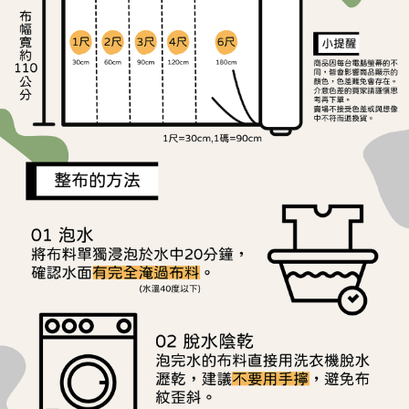
ATM／網路銀行／等多元方式進行付款，方視為交易完成。
宅配
※ 請注意：結帳手續完成當下不需立刻繳費，但若您需要取消訂單，請聯絡
每筆NT$150，滿NT$1,500(含以上)免運費
購買商品的店家。未經商家同意取消之訂單仍視為有效，需透過AFTEE先享
後付繳納相關費用。
離島宅配
※ 交易是否成功請以「AFTEE先享後付 」之結帳頁面顯示為準，若有關於
是否繳費成功／繳費後需取消欲退款等相關疑問，請聯繫「AFTEE先享後付
每筆NT$240
客戶支援中心」
https://netprotections.freshdesk.com/support/home
【注意事項】
１．透過由恩沛科技股份有限公司提供之「AFTEE先享後付」服務完成之交
易，需依本服務之必要範圍內提供個人資料，並將交易相關給付款項請求債
權轉讓予恩沛科技股份有限公司。
２．關於個人資料處理事宜，請瀏覽以下網址：
https://aftee.tw/terms/#terms3
３．未成年的使用者請事先徵得法定代理人或監護人之同意方可使用
「AFTEE先享後付」，若未經同意申辦者引起之損失，本公司不負相關責
任。
４．使用「AFTEE先享後付」時，將依據個別帳號之用戶狀況，依本公司即
時審查核予不同之上限額度；若仍有額度不足之情形，本公司將視審查結果
請求用戶進行身份認證。
５．嚴禁一人註冊多個帳號或使用他人資訊註冊。若發現惡意使用之情形，
恩沛科技股份有限公司將有權停止該用戶之使用額度並採取法律行動。