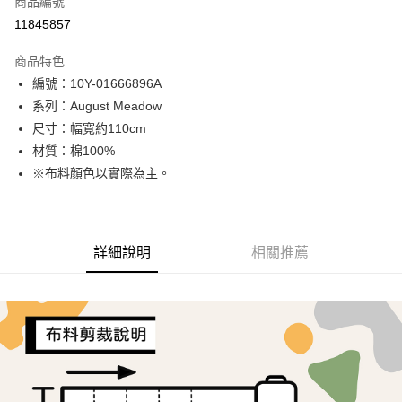
商品編號
超商取貨付款
11845857
LINE Pay
商品特色
Apple Pay
編號：10Y-01666896A
系列：August Meadow
街口支付
尺寸：幅寬約110cm
Google Pay
材質：棉100%
※布料顏色以實際為主。
AFTEE先享後付
相關說明
【關於「AFTEE先享後付」】
ATM付款
AFTEE先享後付是「在收到商品之後才付款」的支付方式。 讓您購物簡單
詳細說明
相關推薦
便利好安心！
１．簡單：不需註冊會員、不需綁卡、不需儲值。
運送方式
２．便利：只要手機號碼，簡訊認證，即可結帳。
３．安心：先確認商品／服務後，再付款。
全家取貨付款
每筆NT$65，滿NT$1,500(含以上)免運費
【「AFTEE先享後付」結帳流程】
１．於結帳方式選擇「AFTEE先享後付」後，將跳轉至「AFTEE先享後付」
7-11取貨付款
結帳頁面，進行簡訊認證並確認金額後，即可完成結帳。
２．訂單成立數日內，您將收到繳費通知簡訊。
每筆NT$65，滿NT$1,500(含以上)免運費
３．收到繳費通知簡訊後14天內，點擊此簡訊中的連結，可透過四大超商／