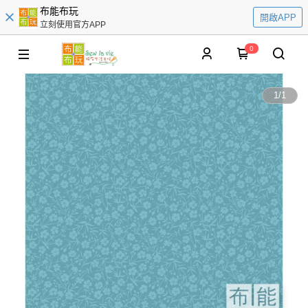
布能布玩
開啟APP
立刻使用官方APP
0
1
/
1