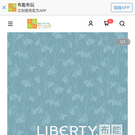
布能布玩
開啟APP
立刻使用官方APP
0
1
/
1