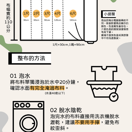
ATM／網路銀行／等多元方式進行付款，方視為交易完成。
宅配
※ 請注意：結帳手續完成當下不需立刻繳費，但若您需要取消訂單，請聯絡
每筆NT$150，滿NT$1,500(含以上)免運費
購買商品的店家。未經商家同意取消之訂單仍視為有效，需透過AFTEE先享
後付繳納相關費用。
離島宅配
※ 交易是否成功請以「AFTEE先享後付 」之結帳頁面顯示為準，若有關於
是否繳費成功／繳費後需取消欲退款等相關疑問，請聯繫「AFTEE先享後付
每筆NT$240
客戶支援中心」
https://netprotections.freshdesk.com/support/home
【注意事項】
１．透過由恩沛科技股份有限公司提供之「AFTEE先享後付」服務完成之交
易，需依本服務之必要範圍內提供個人資料，並將交易相關給付款項請求債
權轉讓予恩沛科技股份有限公司。
２．關於個人資料處理事宜，請瀏覽以下網址：
https://aftee.tw/terms/#terms3
３．未成年的使用者請事先徵得法定代理人或監護人之同意方可使用
「AFTEE先享後付」，若未經同意申辦者引起之損失，本公司不負相關責
任。
４．使用「AFTEE先享後付」時，將依據個別帳號之用戶狀況，依本公司即
時審查核予不同之上限額度；若仍有額度不足之情形，本公司將視審查結果
請求用戶進行身份認證。
５．嚴禁一人註冊多個帳號或使用他人資訊註冊。若發現惡意使用之情形，
恩沛科技股份有限公司將有權停止該用戶之使用額度並採取法律行動。