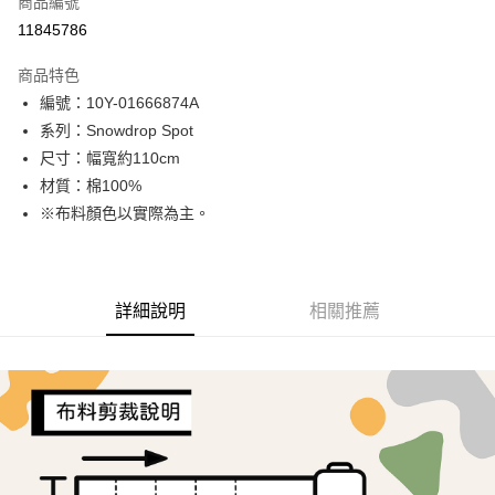
商品編號
超商取貨付款
11845786
LINE Pay
商品特色
Apple Pay
編號：10Y-01666874A
系列：Snowdrop Spot
街口支付
尺寸：幅寬約110cm
Google Pay
材質：棉100%
※布料顏色以實際為主。
AFTEE先享後付
相關說明
【關於「AFTEE先享後付」】
ATM付款
AFTEE先享後付是「在收到商品之後才付款」的支付方式。 讓您購物簡單
詳細說明
相關推薦
便利好安心！
１．簡單：不需註冊會員、不需綁卡、不需儲值。
運送方式
２．便利：只要手機號碼，簡訊認證，即可結帳。
３．安心：先確認商品／服務後，再付款。
全家取貨付款
每筆NT$65，滿NT$1,500(含以上)免運費
【「AFTEE先享後付」結帳流程】
１．於結帳方式選擇「AFTEE先享後付」後，將跳轉至「AFTEE先享後付」
7-11取貨付款
結帳頁面，進行簡訊認證並確認金額後，即可完成結帳。
２．訂單成立數日內，您將收到繳費通知簡訊。
每筆NT$65，滿NT$1,500(含以上)免運費
３．收到繳費通知簡訊後14天內，點擊此簡訊中的連結，可透過四大超商／