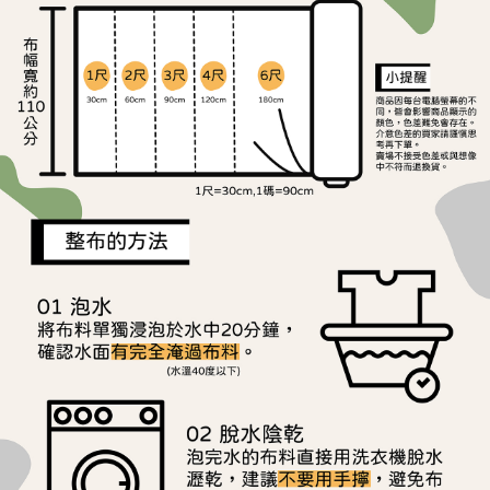
ATM／網路銀行／等多元方式進行付款，方視為交易完成。
宅配
※ 請注意：結帳手續完成當下不需立刻繳費，但若您需要取消訂單，請聯絡
每筆NT$150，滿NT$1,500(含以上)免運費
購買商品的店家。未經商家同意取消之訂單仍視為有效，需透過AFTEE先享
後付繳納相關費用。
離島宅配
※ 交易是否成功請以「AFTEE先享後付 」之結帳頁面顯示為準，若有關於
是否繳費成功／繳費後需取消欲退款等相關疑問，請聯繫「AFTEE先享後付
每筆NT$240
客戶支援中心」
https://netprotections.freshdesk.com/support/home
【注意事項】
１．透過由恩沛科技股份有限公司提供之「AFTEE先享後付」服務完成之交
易，需依本服務之必要範圍內提供個人資料，並將交易相關給付款項請求債
權轉讓予恩沛科技股份有限公司。
２．關於個人資料處理事宜，請瀏覽以下網址：
https://aftee.tw/terms/#terms3
３．未成年的使用者請事先徵得法定代理人或監護人之同意方可使用
「AFTEE先享後付」，若未經同意申辦者引起之損失，本公司不負相關責
任。
４．使用「AFTEE先享後付」時，將依據個別帳號之用戶狀況，依本公司即
時審查核予不同之上限額度；若仍有額度不足之情形，本公司將視審查結果
請求用戶進行身份認證。
５．嚴禁一人註冊多個帳號或使用他人資訊註冊。若發現惡意使用之情形，
恩沛科技股份有限公司將有權停止該用戶之使用額度並採取法律行動。