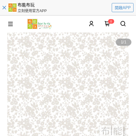
布能布玩
開啟APP
立刻使用官方APP
0
1
/
1