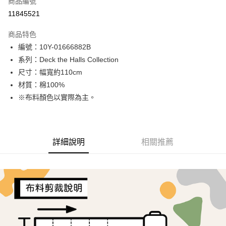
商品編號
超商取貨付款
11845521
LINE Pay
商品特色
Apple Pay
編號：10Y-01666882B
系列：Deck the Halls Collection
街口支付
尺寸：幅寬約110cm
Google Pay
材質：棉100%
※布料顏色以實際為主。
AFTEE先享後付
相關說明
【關於「AFTEE先享後付」】
ATM付款
AFTEE先享後付是「在收到商品之後才付款」的支付方式。 讓您購物簡單
詳細說明
相關推薦
便利好安心！
１．簡單：不需註冊會員、不需綁卡、不需儲值。
運送方式
２．便利：只要手機號碼，簡訊認證，即可結帳。
３．安心：先確認商品／服務後，再付款。
全家取貨付款
每筆NT$65，滿NT$1,500(含以上)免運費
【「AFTEE先享後付」結帳流程】
１．於結帳方式選擇「AFTEE先享後付」後，將跳轉至「AFTEE先享後付」
7-11取貨付款
結帳頁面，進行簡訊認證並確認金額後，即可完成結帳。
２．訂單成立數日內，您將收到繳費通知簡訊。
每筆NT$65，滿NT$1,500(含以上)免運費
３．收到繳費通知簡訊後14天內，點擊此簡訊中的連結，可透過四大超商／