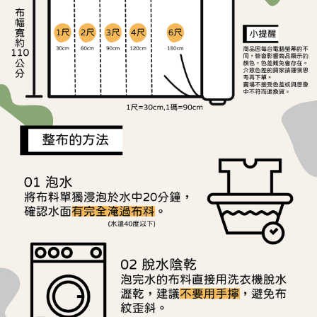
ATM／網路銀行／等多元方式進行付款，方視為交易完成。
宅配
※ 請注意：結帳手續完成當下不需立刻繳費，但若您需要取消訂單，請聯絡
每筆NT$150，滿NT$1,500(含以上)免運費
購買商品的店家。未經商家同意取消之訂單仍視為有效，需透過AFTEE先享
後付繳納相關費用。
離島宅配
※ 交易是否成功請以「AFTEE先享後付 」之結帳頁面顯示為準，若有關於
是否繳費成功／繳費後需取消欲退款等相關疑問，請聯繫「AFTEE先享後付
每筆NT$240
客戶支援中心」
https://netprotections.freshdesk.com/support/home
【注意事項】
１．透過由恩沛科技股份有限公司提供之「AFTEE先享後付」服務完成之交
易，需依本服務之必要範圍內提供個人資料，並將交易相關給付款項請求債
權轉讓予恩沛科技股份有限公司。
２．關於個人資料處理事宜，請瀏覽以下網址：
https://aftee.tw/terms/#terms3
３．未成年的使用者請事先徵得法定代理人或監護人之同意方可使用
「AFTEE先享後付」，若未經同意申辦者引起之損失，本公司不負相關責
任。
４．使用「AFTEE先享後付」時，將依據個別帳號之用戶狀況，依本公司即
時審查核予不同之上限額度；若仍有額度不足之情形，本公司將視審查結果
請求用戶進行身份認證。
５．嚴禁一人註冊多個帳號或使用他人資訊註冊。若發現惡意使用之情形，
恩沛科技股份有限公司將有權停止該用戶之使用額度並採取法律行動。