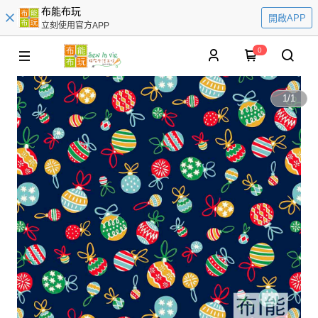
布能布玩
開啟APP
立刻使用官方APP
0
1
/
1