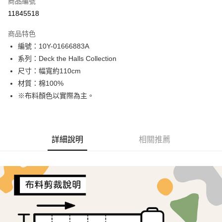
商品編號
超商取貨付款
11845518
LINE Pay
商品特色
Apple Pay
編號：10Y-01666883A
系列：Deck the Halls Collection
街口支付
尺寸：幅寬約110cm
Google Pay
材質：棉100%
※布料顏色以實際為主。
AFTEE先享後付
相關說明
【關於「AFTEE先享後付」】
ATM付款
AFTEE先享後付是「在收到商品之後才付款」的支付方式。 讓您購物簡單
詳細說明
相關推薦
便利好安心！
１．簡單：不需註冊會員、不需綁卡、不需儲值。
運送方式
２．便利：只要手機號碼，簡訊認證，即可結帳。
３．安心：先確認商品／服務後，再付款。
全家取貨付款
每筆NT$65，滿NT$1,500(含以上)免運費
【「AFTEE先享後付」結帳流程】
１．於結帳方式選擇「AFTEE先享後付」後，將跳轉至「AFTEE先享後付」
7-11取貨付款
結帳頁面，進行簡訊認證並確認金額後，即可完成結帳。
２．訂單成立數日內，您將收到繳費通知簡訊。
每筆NT$65，滿NT$1,500(含以上)免運費
３．收到繳費通知簡訊後14天內，點擊此簡訊中的連結，可透過四大超商／