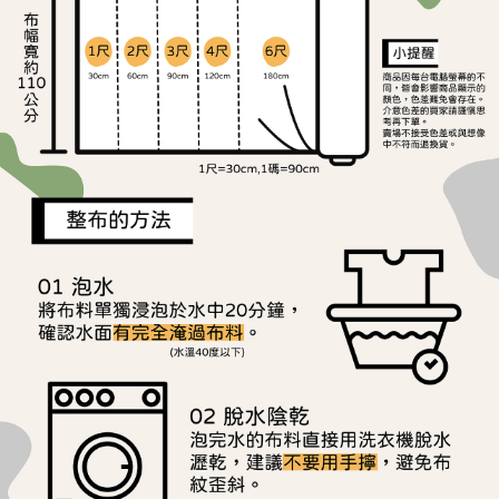
ATM／網路銀行／等多元方式進行付款，方視為交易完成。
宅配
※ 請注意：結帳手續完成當下不需立刻繳費，但若您需要取消訂單，請聯絡
每筆NT$150，滿NT$1,500(含以上)免運費
購買商品的店家。未經商家同意取消之訂單仍視為有效，需透過AFTEE先享
後付繳納相關費用。
離島宅配
※ 交易是否成功請以「AFTEE先享後付 」之結帳頁面顯示為準，若有關於
是否繳費成功／繳費後需取消欲退款等相關疑問，請聯繫「AFTEE先享後付
每筆NT$240
客戶支援中心」
https://netprotections.freshdesk.com/support/home
【注意事項】
１．透過由恩沛科技股份有限公司提供之「AFTEE先享後付」服務完成之交
易，需依本服務之必要範圍內提供個人資料，並將交易相關給付款項請求債
權轉讓予恩沛科技股份有限公司。
２．關於個人資料處理事宜，請瀏覽以下網址：
https://aftee.tw/terms/#terms3
３．未成年的使用者請事先徵得法定代理人或監護人之同意方可使用
「AFTEE先享後付」，若未經同意申辦者引起之損失，本公司不負相關責
任。
４．使用「AFTEE先享後付」時，將依據個別帳號之用戶狀況，依本公司即
時審查核予不同之上限額度；若仍有額度不足之情形，本公司將視審查結果
請求用戶進行身份認證。
５．嚴禁一人註冊多個帳號或使用他人資訊註冊。若發現惡意使用之情形，
恩沛科技股份有限公司將有權停止該用戶之使用額度並採取法律行動。