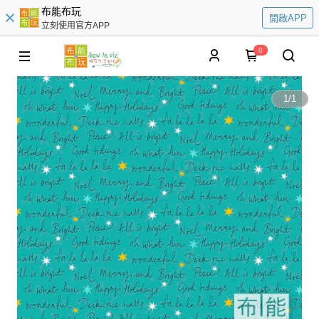
布能布玩
開啟APP
立刻使用官方APP
0
1
/
1