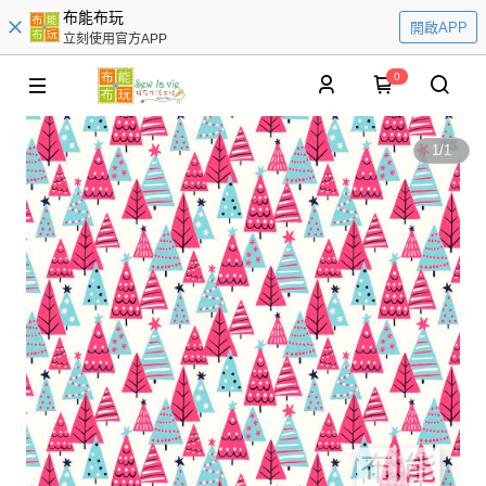
布能布玩
開啟APP
立刻使用官方APP
0
1
/
1