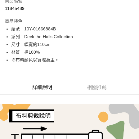
商品編號
超商取貨付款
11845489
LINE Pay
商品特色
Apple Pay
編號：10Y-01666884B
系列：Deck the Halls Collection
街口支付
尺寸：幅寬約110cm
Google Pay
材質：棉100%
※布料顏色以實際為主。
AFTEE先享後付
相關說明
【關於「AFTEE先享後付」】
ATM付款
AFTEE先享後付是「在收到商品之後才付款」的支付方式。 讓您購物簡單
詳細說明
相關推薦
便利好安心！
１．簡單：不需註冊會員、不需綁卡、不需儲值。
運送方式
２．便利：只要手機號碼，簡訊認證，即可結帳。
３．安心：先確認商品／服務後，再付款。
全家取貨付款
每筆NT$65，滿NT$1,500(含以上)免運費
【「AFTEE先享後付」結帳流程】
１．於結帳方式選擇「AFTEE先享後付」後，將跳轉至「AFTEE先享後付」
7-11取貨付款
結帳頁面，進行簡訊認證並確認金額後，即可完成結帳。
２．訂單成立數日內，您將收到繳費通知簡訊。
每筆NT$65，滿NT$1,500(含以上)免運費
３．收到繳費通知簡訊後14天內，點擊此簡訊中的連結，可透過四大超商／