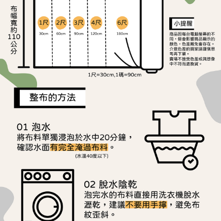
ATM／網路銀行／等多元方式進行付款，方視為交易完成。
宅配
※ 請注意：結帳手續完成當下不需立刻繳費，但若您需要取消訂單，請聯絡
每筆NT$150，滿NT$1,500(含以上)免運費
購買商品的店家。未經商家同意取消之訂單仍視為有效，需透過AFTEE先享
後付繳納相關費用。
離島宅配
※ 交易是否成功請以「AFTEE先享後付 」之結帳頁面顯示為準，若有關於
是否繳費成功／繳費後需取消欲退款等相關疑問，請聯繫「AFTEE先享後付
每筆NT$240
客戶支援中心」
https://netprotections.freshdesk.com/support/home
【注意事項】
１．透過由恩沛科技股份有限公司提供之「AFTEE先享後付」服務完成之交
易，需依本服務之必要範圍內提供個人資料，並將交易相關給付款項請求債
權轉讓予恩沛科技股份有限公司。
２．關於個人資料處理事宜，請瀏覽以下網址：
https://aftee.tw/terms/#terms3
３．未成年的使用者請事先徵得法定代理人或監護人之同意方可使用
「AFTEE先享後付」，若未經同意申辦者引起之損失，本公司不負相關責
任。
４．使用「AFTEE先享後付」時，將依據個別帳號之用戶狀況，依本公司即
時審查核予不同之上限額度；若仍有額度不足之情形，本公司將視審查結果
請求用戶進行身份認證。
５．嚴禁一人註冊多個帳號或使用他人資訊註冊。若發現惡意使用之情形，
恩沛科技股份有限公司將有權停止該用戶之使用額度並採取法律行動。