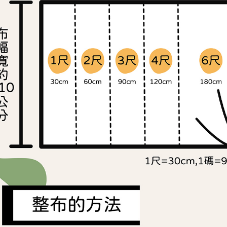
交易，需
求債權轉
２．關於
https://aft
３．未成
「AFTE
任。
４．使用「
即時審查
結果請求
５．嚴禁
形，恩沛
動。