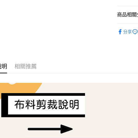
AFTEE先
商品相關分
相關說明
【關於「A
ATM付款
Liberty Fa
AFTEE
分享
便利好安
１．簡單
２．便利
運送方式
３．安心
全家取貨
【「AFT
每筆NT$6
１．於結帳
說明
相關推薦
付」結帳
7-11取貨
２．訂單
３．收到繳
每筆NT$6
／ATM／
※ 請注意
宅配
絡購買商品
先享後付
每筆NT$1
※ 交易是
是否繳費成
離島宅配
付客戶支
每筆NT$2
【注意事
１．透過由