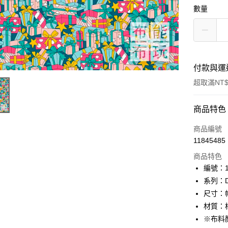
數量
付款與運
超取滿NT$
付款方式
商品特色
信用卡一
商品編號
11845485
超商取貨
商品特色
LINE Pay
編號：10
系列：Dec
Apple Pay
尺寸：幅
街口支付
材質：棉
※布料
Google Pa