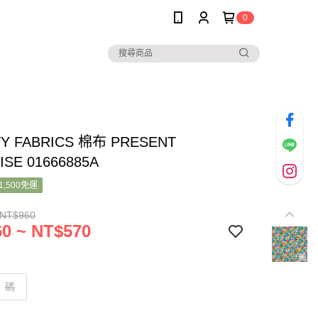
0
TY FABRICS 棉布 PRESENT
ISE 01666885A
1,500免運
 NT$960
0 ~ NT$570
碼