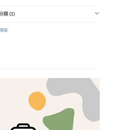
享後付
類 (1)
FTEE先享後付」】
brics
先享後付是「在收到商品之後才付款」的支付方式。 讓您購物簡單
Lasenby 棉布
客服
心！
：不需註冊會員、不需綁卡、不需儲值。
：只要手機號碼，簡訊認證，即可結帳。
：先確認商品／服務後，再付款。
付款
EE先享後付」結帳流程】
5，滿NT$1,500(含以上)免運費
方式選擇「AFTEE先享後付」後，將跳轉至「AFTEE先享後
頁面，進行簡訊認證並確認金額後，即可完成結帳。
付款
成立數日內，您將收到繳費通知簡訊。
費通知簡訊後14天內，點擊此簡訊中的連結，可透過四大超商
5，滿NT$1,500(含以上)免運費
網路銀行／等多元方式進行付款，方視為交易完成。
：結帳手續完成當下不需立刻繳費，但若您需要取消訂單，請聯
的店家。未經商家同意取消之訂單仍視為有效，需透過AFTEE
繳納相關費用。
50，滿NT$1,500(含以上)免運費
否成功請以「AFTEE先享後付 」之結帳頁面顯示為準，若有關於
功／繳費後需取消欲退款等相關疑問，請聯繫「AFTEE先享後
援中心」
https://netprotections.freshdesk.com/support/home
40
項】
恩沛科技股份有限公司提供之「AFTEE先享後付」服務完成之