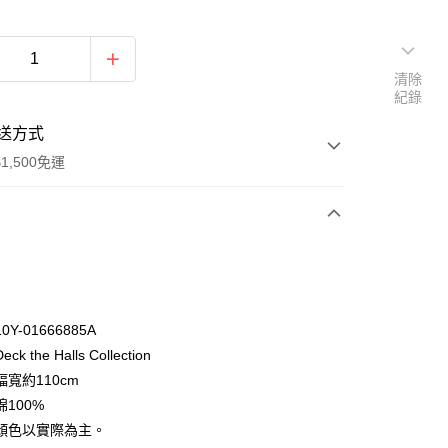
清除
紀錄
送方式
1,500免運
次付款
付款
Y-01666885A
k the Halls Collection
寬約110cm
100%
顏色以實際為主。
y