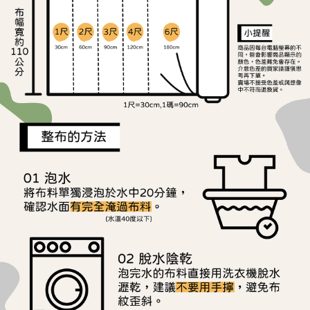
ATM／網路銀行／等多元方式進行付款，方視為交易完成。
宅配
※ 請注意：結帳手續完成當下不需立刻繳費，但若您需要取消訂單，請聯絡
每筆NT$150，滿NT$1,500(含以上)免運費
購買商品的店家。未經商家同意取消之訂單仍視為有效，需透過AFTEE先享
後付繳納相關費用。
離島宅配
※ 交易是否成功請以「AFTEE先享後付 」之結帳頁面顯示為準，若有關於
是否繳費成功／繳費後需取消欲退款等相關疑問，請聯繫「AFTEE先享後付
每筆NT$240
客戶支援中心」
https://netprotections.freshdesk.com/support/home
【注意事項】
１．透過由恩沛科技股份有限公司提供之「AFTEE先享後付」服務完成之交
易，需依本服務之必要範圍內提供個人資料，並將交易相關給付款項請求債
權轉讓予恩沛科技股份有限公司。
２．關於個人資料處理事宜，請瀏覽以下網址：
https://aftee.tw/terms/#terms3
３．未成年的使用者請事先徵得法定代理人或監護人之同意方可使用
「AFTEE先享後付」，若未經同意申辦者引起之損失，本公司不負相關責
任。
４．使用「AFTEE先享後付」時，將依據個別帳號之用戶狀況，依本公司即
時審查核予不同之上限額度；若仍有額度不足之情形，本公司將視審查結果
請求用戶進行身份認證。
５．嚴禁一人註冊多個帳號或使用他人資訊註冊。若發現惡意使用之情形，
恩沛科技股份有限公司將有權停止該用戶之使用額度並採取法律行動。