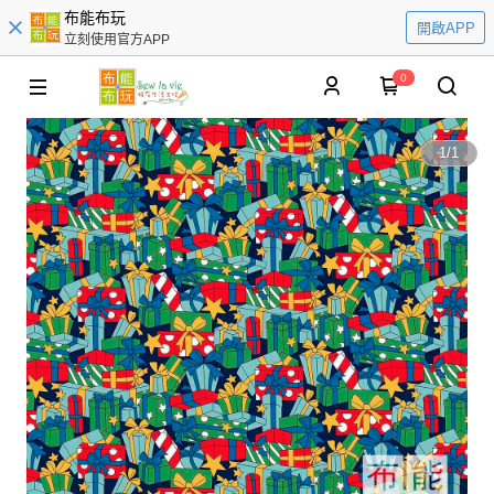
布能布玩
開啟APP
立刻使用官方APP
0
1
/
1