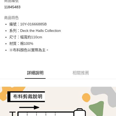
商品編號
超商取貨付款
11845483
LINE Pay
商品特色
Apple Pay
編號：10Y-01666885B
系列：Deck the Halls Collection
街口支付
尺寸：幅寬約110cm
Google Pay
材質：棉100%
※布料顏色以實際為主。
AFTEE先享後付
相關說明
【關於「AFTEE先享後付」】
ATM付款
AFTEE先享後付是「在收到商品之後才付款」的支付方式。 讓您購物簡單
詳細說明
相關推薦
便利好安心！
１．簡單：不需註冊會員、不需綁卡、不需儲值。
運送方式
２．便利：只要手機號碼，簡訊認證，即可結帳。
３．安心：先確認商品／服務後，再付款。
全家取貨付款
每筆NT$65，滿NT$1,500(含以上)免運費
【「AFTEE先享後付」結帳流程】
１．於結帳方式選擇「AFTEE先享後付」後，將跳轉至「AFTEE先享後付」
7-11取貨付款
結帳頁面，進行簡訊認證並確認金額後，即可完成結帳。
２．訂單成立數日內，您將收到繳費通知簡訊。
每筆NT$65，滿NT$1,500(含以上)免運費
３．收到繳費通知簡訊後14天內，點擊此簡訊中的連結，可透過四大超商／