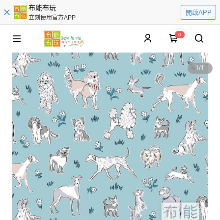
布能布玩
開啟APP
立刻使用官方APP
0
1
/
1