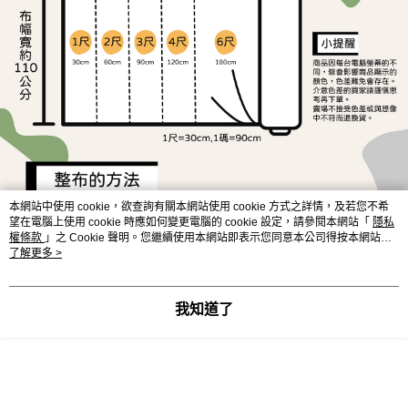
ATM／網路銀行／等多元方式進行付款，方視為交易完成。
宅配
※ 請注意：結帳手續完成當下不需立刻繳費，但若您需要取消訂單，請聯絡
每筆NT$150，滿NT$1,500(含以上)免運費
購買商品的店家。未經商家同意取消之訂單仍視為有效，需透過AFTEE先享
後付繳納相關費用。
離島宅配
※ 交易是否成功請以「AFTEE先享後付 」之結帳頁面顯示為準，若有關於
是否繳費成功／繳費後需取消欲退款等相關疑問，請聯繫「AFTEE先享後付
每筆NT$240
客戶支援中心」
https://netprotections.freshdesk.com/support/home
【注意事項】
１．透過由恩沛科技股份有限公司提供之「AFTEE先享後付」服務完成之交
易，需依本服務之必要範圍內提供個人資料，並將交易相關給付款項請求債
權轉讓予恩沛科技股份有限公司。
本網站中使用 cookie，欲查詢有關本網站使用 cookie 方式之詳情，及若您不希
２．關於個人資料處理事宜，請瀏覽以下網址：
望在電腦上使用 cookie 時應如何變更電腦的 cookie 設定，請參閱本網站「
隱私
https://aftee.tw/terms/#terms3
權條款
」之 Cookie 聲明。您繼續使用本網站即表示您同意本公司得按本網站使
３．未成年的使用者請事先徵得法定代理人或監護人之同意方可使用
用條款之 Cookie 聲明使用 cookie。
了解更多 >
「AFTEE先享後付」，若未經同意申辦者引起之損失，本公司不負相關責
任。
４．使用「AFTEE先享後付」時，將依據個別帳號之用戶狀況，依本公司即
時審查核予不同之上限額度；若仍有額度不足之情形，本公司將視審查結果
我知道了
請求用戶進行身份認證。
５．嚴禁一人註冊多個帳號或使用他人資訊註冊。若發現惡意使用之情形，
恩沛科技股份有限公司將有權停止該用戶之使用額度並採取法律行動。