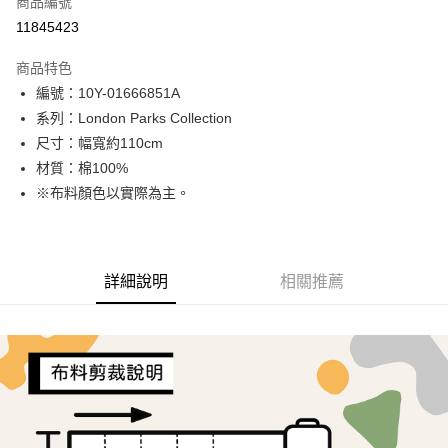
商品編號
超商取貨付款
11845423
LINE Pay
商品特色
Apple Pay
編號：10Y-01666851A
系列：London Parks Collection
街口支付
尺寸：幅寬約110cm
Google Pay
材質：棉100%
※布料顏色以實際為主。
AFTEE先享後付
相關說明
【關於「AFTEE先享後付」】
ATM付款
AFTEE先享後付是「在收到商品之後才付款」的支付方式。 讓您購物簡單
詳細說明
相關推薦
便利好安心！
１．簡單：不需註冊會員、不需綁卡、不需儲值。
運送方式
２．便利：只要手機號碼，簡訊認證，即可結帳。
３．安心：先確認商品／服務後，再付款。
全家取貨付款
每筆NT$65，滿NT$1,500(含以上)免運費
【「AFTEE先享後付」結帳流程】
１．於結帳方式選擇「AFTEE先享後付」後，將跳轉至「AFTEE先享後付」
7-11取貨付款
結帳頁面，進行簡訊認證並確認金額後，即可完成結帳。
２．訂單成立數日內，您將收到繳費通知簡訊。
每筆NT$65，滿NT$1,500(含以上)免運費
３．收到繳費通知簡訊後14天內，點擊此簡訊中的連結，可透過四大超商／