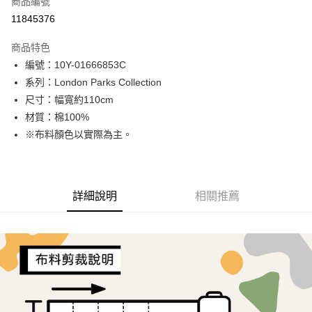
商品編號
超商取貨付款
11845376
LINE Pay
商品特色
Apple Pay
編號：10Y-01666853C
系列：London Parks Collection
街口支付
尺寸：幅寬約110cm
Google Pay
材質：棉100%
※布料顏色以實際為主。
AFTEE先享後付
相關說明
【關於「AFTEE先享後付」】
ATM付款
AFTEE先享後付是「在收到商品之後才付款」的支付方式。 讓您購物簡單
詳細說明
相關推薦
便利好安心！
１．簡單：不需註冊會員、不需綁卡、不需儲值。
運送方式
２．便利：只要手機號碼，簡訊認證，即可結帳。
３．安心：先確認商品／服務後，再付款。
全家取貨付款
每筆NT$65，滿NT$1,500(含以上)免運費
【「AFTEE先享後付」結帳流程】
１．於結帳方式選擇「AFTEE先享後付」後，將跳轉至「AFTEE先享後付」
7-11取貨付款
結帳頁面，進行簡訊認證並確認金額後，即可完成結帳。
２．訂單成立數日內，您將收到繳費通知簡訊。
每筆NT$65，滿NT$1,500(含以上)免運費
３．收到繳費通知簡訊後14天內，點擊此簡訊中的連結，可透過四大超商／