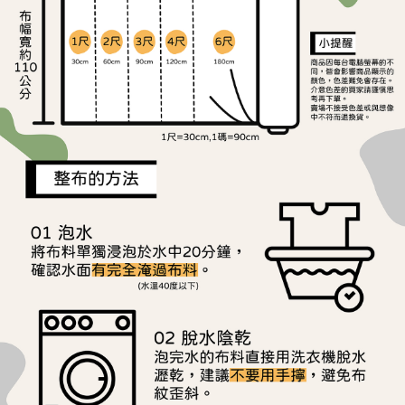
ATM／網路銀行／等多元方式進行付款，方視為交易完成。
宅配
※ 請注意：結帳手續完成當下不需立刻繳費，但若您需要取消訂單，請聯絡
每筆NT$150，滿NT$1,500(含以上)免運費
購買商品的店家。未經商家同意取消之訂單仍視為有效，需透過AFTEE先享
後付繳納相關費用。
離島宅配
※ 交易是否成功請以「AFTEE先享後付 」之結帳頁面顯示為準，若有關於
是否繳費成功／繳費後需取消欲退款等相關疑問，請聯繫「AFTEE先享後付
每筆NT$240
客戶支援中心」
https://netprotections.freshdesk.com/support/home
【注意事項】
１．透過由恩沛科技股份有限公司提供之「AFTEE先享後付」服務完成之交
易，需依本服務之必要範圍內提供個人資料，並將交易相關給付款項請求債
權轉讓予恩沛科技股份有限公司。
２．關於個人資料處理事宜，請瀏覽以下網址：
https://aftee.tw/terms/#terms3
３．未成年的使用者請事先徵得法定代理人或監護人之同意方可使用
「AFTEE先享後付」，若未經同意申辦者引起之損失，本公司不負相關責
任。
４．使用「AFTEE先享後付」時，將依據個別帳號之用戶狀況，依本公司即
時審查核予不同之上限額度；若仍有額度不足之情形，本公司將視審查結果
請求用戶進行身份認證。
５．嚴禁一人註冊多個帳號或使用他人資訊註冊。若發現惡意使用之情形，
恩沛科技股份有限公司將有權停止該用戶之使用額度並採取法律行動。