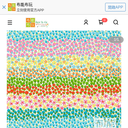
布能布玩
開啟APP
立刻使用官方APP
0
1
/
1