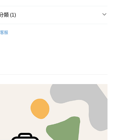
享後付
類 (1)
FTEE先享後付」】
brics
先享後付是「在收到商品之後才付款」的支付方式。 讓您購物簡單
Lasenby 棉布
客服
心！
：不需註冊會員、不需綁卡、不需儲值。
：只要手機號碼，簡訊認證，即可結帳。
：先確認商品／服務後，再付款。
付款
EE先享後付」結帳流程】
5，滿NT$1,500(含以上)免運費
方式選擇「AFTEE先享後付」後，將跳轉至「AFTEE先享後
頁面，進行簡訊認證並確認金額後，即可完成結帳。
付款
成立數日內，您將收到繳費通知簡訊。
費通知簡訊後14天內，點擊此簡訊中的連結，可透過四大超商
5，滿NT$1,500(含以上)免運費
網路銀行／等多元方式進行付款，方視為交易完成。
：結帳手續完成當下不需立刻繳費，但若您需要取消訂單，請聯
的店家。未經商家同意取消之訂單仍視為有效，需透過AFTEE
繳納相關費用。
50，滿NT$1,500(含以上)免運費
否成功請以「AFTEE先享後付 」之結帳頁面顯示為準，若有關於
功／繳費後需取消欲退款等相關疑問，請聯繫「AFTEE先享後
援中心」
https://netprotections.freshdesk.com/support/home
40
項】
恩沛科技股份有限公司提供之「AFTEE先享後付」服務完成之