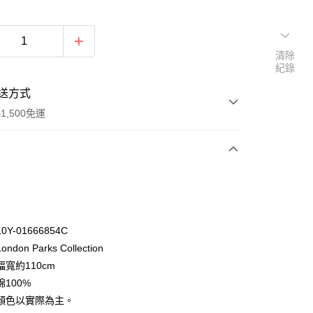
清除
紀錄
送方式
1,500免運
次付款
付款
Y-01666854C
don Parks Collection
寬約110cm
100%
顏色以實際為主。
y