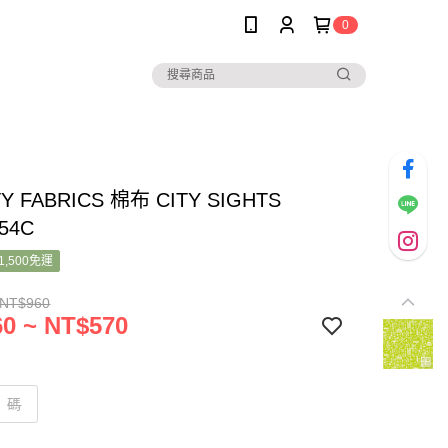
0
TY FABRICS 棉布 CITY SIGHTS
854C
1,500免運
 NT$960
0 ~ NT$570
碼