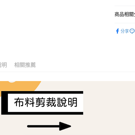
AFTEE先
商品相關分
相關說明
【關於「A
ATM付款
Liberty Fa
AFTEE
分享
便利好安
１．簡單
２．便利
運送方式
３．安心
全家取貨
【「AFT
每筆NT$6
１．於結帳
說明
相關推薦
付」結帳
7-11取貨
２．訂單
３．收到繳
每筆NT$6
／ATM／
※ 請注意
宅配
絡購買商品
先享後付
每筆NT$1
※ 交易是
是否繳費成
離島宅配
付客戶支
每筆NT$2
【注意事
１．透過由