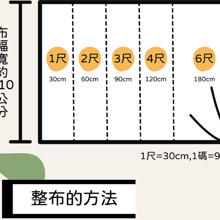
交易，需
求債權轉
２．關於
https://aft
３．未成
「AFTE
任。
４．使用「
即時審查
結果請求
５．嚴禁
形，恩沛
動。