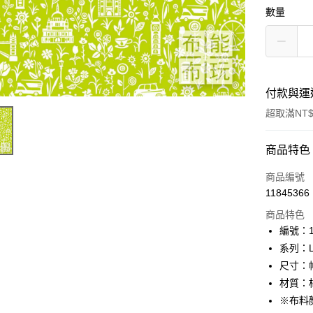
數量
付款與運
超取滿NT$
付款方式
商品特色
信用卡一
商品編號
11845366
超商取貨
商品特色
LINE Pay
編號：10
系列：Lon
Apple Pay
尺寸：幅
街口支付
材質：棉
※布料
Google Pa