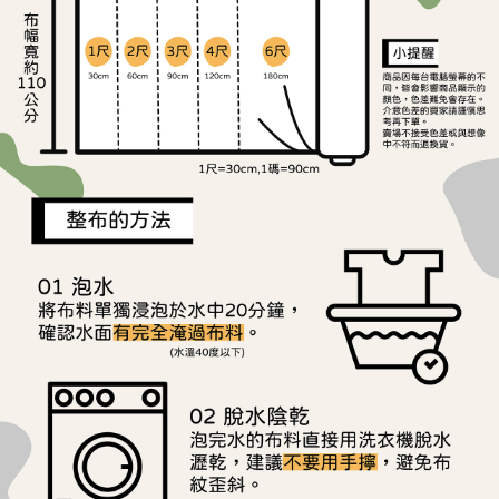
ATM／網路銀行／等多元方式進行付款，方視為交易完成。
宅配
※ 請注意：結帳手續完成當下不需立刻繳費，但若您需要取消訂單，請聯絡
每筆NT$150，滿NT$1,500(含以上)免運費
購買商品的店家。未經商家同意取消之訂單仍視為有效，需透過AFTEE先享
後付繳納相關費用。
離島宅配
※ 交易是否成功請以「AFTEE先享後付 」之結帳頁面顯示為準，若有關於
是否繳費成功／繳費後需取消欲退款等相關疑問，請聯繫「AFTEE先享後付
每筆NT$240
客戶支援中心」
https://netprotections.freshdesk.com/support/home
【注意事項】
１．透過由恩沛科技股份有限公司提供之「AFTEE先享後付」服務完成之交
易，需依本服務之必要範圍內提供個人資料，並將交易相關給付款項請求債
權轉讓予恩沛科技股份有限公司。
２．關於個人資料處理事宜，請瀏覽以下網址：
https://aftee.tw/terms/#terms3
３．未成年的使用者請事先徵得法定代理人或監護人之同意方可使用
「AFTEE先享後付」，若未經同意申辦者引起之損失，本公司不負相關責
任。
４．使用「AFTEE先享後付」時，將依據個別帳號之用戶狀況，依本公司即
時審查核予不同之上限額度；若仍有額度不足之情形，本公司將視審查結果
請求用戶進行身份認證。
５．嚴禁一人註冊多個帳號或使用他人資訊註冊。若發現惡意使用之情形，
恩沛科技股份有限公司將有權停止該用戶之使用額度並採取法律行動。