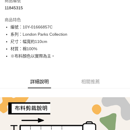
商品編號
超商取貨付款
11845315
LINE Pay
商品特色
Apple Pay
編號：10Y-01666857C
系列：London Parks Collection
街口支付
尺寸：幅寬約110cm
Google Pay
材質：棉100%
※布料顏色以實際為主。
AFTEE先享後付
相關說明
【關於「AFTEE先享後付」】
ATM付款
AFTEE先享後付是「在收到商品之後才付款」的支付方式。 讓您購物簡單
詳細說明
相關推薦
便利好安心！
１．簡單：不需註冊會員、不需綁卡、不需儲值。
運送方式
２．便利：只要手機號碼，簡訊認證，即可結帳。
３．安心：先確認商品／服務後，再付款。
全家取貨付款
每筆NT$65，滿NT$1,500(含以上)免運費
【「AFTEE先享後付」結帳流程】
１．於結帳方式選擇「AFTEE先享後付」後，將跳轉至「AFTEE先享後付」
7-11取貨付款
結帳頁面，進行簡訊認證並確認金額後，即可完成結帳。
２．訂單成立數日內，您將收到繳費通知簡訊。
每筆NT$65，滿NT$1,500(含以上)免運費
３．收到繳費通知簡訊後14天內，點擊此簡訊中的連結，可透過四大超商／