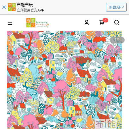
布能布玩
開啟APP
立刻使用官方APP
0
1
/
1