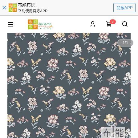
布能布玩
開啟APP
立刻使用官方APP
0
1
/
1