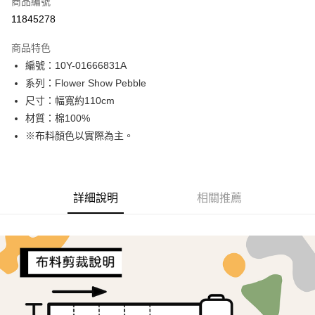
商品編號
超商取貨付款
11845278
LINE Pay
商品特色
Apple Pay
編號：10Y-01666831A
系列：Flower Show Pebble
街口支付
尺寸：幅寬約110cm
Google Pay
材質：棉100%
※布料顏色以實際為主。
AFTEE先享後付
相關說明
【關於「AFTEE先享後付」】
ATM付款
AFTEE先享後付是「在收到商品之後才付款」的支付方式。 讓您購物簡單
詳細說明
相關推薦
便利好安心！
１．簡單：不需註冊會員、不需綁卡、不需儲值。
運送方式
２．便利：只要手機號碼，簡訊認證，即可結帳。
３．安心：先確認商品／服務後，再付款。
全家取貨付款
每筆NT$65，滿NT$1,500(含以上)免運費
【「AFTEE先享後付」結帳流程】
１．於結帳方式選擇「AFTEE先享後付」後，將跳轉至「AFTEE先享後付」
7-11取貨付款
結帳頁面，進行簡訊認證並確認金額後，即可完成結帳。
２．訂單成立數日內，您將收到繳費通知簡訊。
每筆NT$65，滿NT$1,500(含以上)免運費
３．收到繳費通知簡訊後14天內，點擊此簡訊中的連結，可透過四大超商／