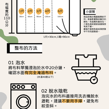
ATM／網路銀行／等多元方式進行付款，方視為交易完成。
宅配
※ 請注意：結帳手續完成當下不需立刻繳費，但若您需要取消訂單，請聯絡
每筆NT$150，滿NT$1,500(含以上)免運費
購買商品的店家。未經商家同意取消之訂單仍視為有效，需透過AFTEE先享
後付繳納相關費用。
離島宅配
※ 交易是否成功請以「AFTEE先享後付 」之結帳頁面顯示為準，若有關於
是否繳費成功／繳費後需取消欲退款等相關疑問，請聯繫「AFTEE先享後付
每筆NT$240
客戶支援中心」
https://netprotections.freshdesk.com/support/home
【注意事項】
１．透過由恩沛科技股份有限公司提供之「AFTEE先享後付」服務完成之交
易，需依本服務之必要範圍內提供個人資料，並將交易相關給付款項請求債
權轉讓予恩沛科技股份有限公司。
２．關於個人資料處理事宜，請瀏覽以下網址：
https://aftee.tw/terms/#terms3
３．未成年的使用者請事先徵得法定代理人或監護人之同意方可使用
「AFTEE先享後付」，若未經同意申辦者引起之損失，本公司不負相關責
任。
４．使用「AFTEE先享後付」時，將依據個別帳號之用戶狀況，依本公司即
時審查核予不同之上限額度；若仍有額度不足之情形，本公司將視審查結果
請求用戶進行身份認證。
５．嚴禁一人註冊多個帳號或使用他人資訊註冊。若發現惡意使用之情形，
恩沛科技股份有限公司將有權停止該用戶之使用額度並採取法律行動。