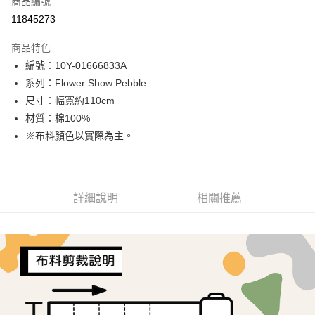
商品編號
超商取貨付款
11845273
LINE Pay
商品特色
Apple Pay
編號：10Y-01666833A
系列：Flower Show Pebble
街口支付
尺寸：幅寬約110cm
Google Pay
材質：棉100%
※布料顏色以實際為主。
AFTEE先享後付
相關說明
【關於「AFTEE先享後付」】
ATM付款
AFTEE先享後付是「在收到商品之後才付款」的支付方式。 讓您購物簡單
詳細說明
相關推薦
便利好安心！
１．簡單：不需註冊會員、不需綁卡、不需儲值。
運送方式
２．便利：只要手機號碼，簡訊認證，即可結帳。
３．安心：先確認商品／服務後，再付款。
全家取貨付款
每筆NT$65，滿NT$1,500(含以上)免運費
【「AFTEE先享後付」結帳流程】
１．於結帳方式選擇「AFTEE先享後付」後，將跳轉至「AFTEE先享後付」
7-11取貨付款
結帳頁面，進行簡訊認證並確認金額後，即可完成結帳。
２．訂單成立數日內，您將收到繳費通知簡訊。
每筆NT$65，滿NT$1,500(含以上)免運費
３．收到繳費通知簡訊後14天內，點擊此簡訊中的連結，可透過四大超商／