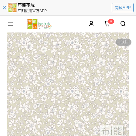
布能布玩
開啟APP
立刻使用官方APP
0
1
/
1