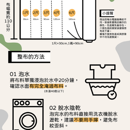
ATM／網路銀行／等多元方式進行付款，方視為交易完成。
宅配
※ 請注意：結帳手續完成當下不需立刻繳費，但若您需要取消訂單，請聯絡
每筆NT$150，滿NT$1,500(含以上)免運費
購買商品的店家。未經商家同意取消之訂單仍視為有效，需透過AFTEE先享
後付繳納相關費用。
離島宅配
※ 交易是否成功請以「AFTEE先享後付 」之結帳頁面顯示為準，若有關於
是否繳費成功／繳費後需取消欲退款等相關疑問，請聯繫「AFTEE先享後付
每筆NT$240
客戶支援中心」
https://netprotections.freshdesk.com/support/home
【注意事項】
１．透過由恩沛科技股份有限公司提供之「AFTEE先享後付」服務完成之交
易，需依本服務之必要範圍內提供個人資料，並將交易相關給付款項請求債
權轉讓予恩沛科技股份有限公司。
２．關於個人資料處理事宜，請瀏覽以下網址：
https://aftee.tw/terms/#terms3
３．未成年的使用者請事先徵得法定代理人或監護人之同意方可使用
「AFTEE先享後付」，若未經同意申辦者引起之損失，本公司不負相關責
任。
４．使用「AFTEE先享後付」時，將依據個別帳號之用戶狀況，依本公司即
時審查核予不同之上限額度；若仍有額度不足之情形，本公司將視審查結果
請求用戶進行身份認證。
５．嚴禁一人註冊多個帳號或使用他人資訊註冊。若發現惡意使用之情形，
恩沛科技股份有限公司將有權停止該用戶之使用額度並採取法律行動。