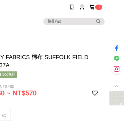
0
TY FABRICS 棉布 SUFFOLK FIELD
37A
1,500免運
 NT$960
0 ~ NT$570
碼