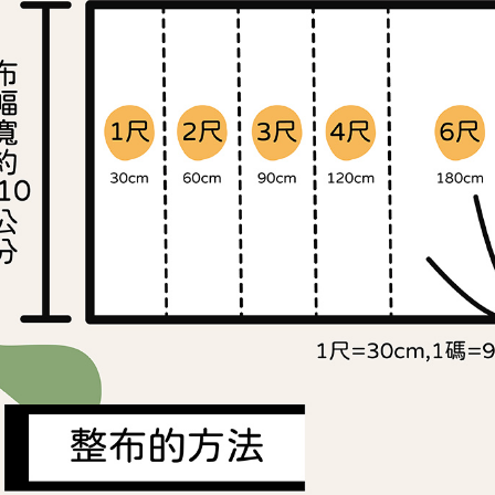
交易，需
求債權轉
２．關於
https://aft
３．未成
「AFTE
任。
４．使用「
即時審查
結果請求
５．嚴禁
形，恩沛
動。