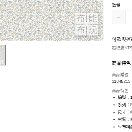
數量
付款與運
超取滿NT$
付款方式
商品特色
信用卡一
商品編號
11845213
超商取貨
商品特色
LINE Pay
編號：10
系列：Fl
Apple Pay
尺寸：幅
街口支付
材質：棉
※布料
Google Pa