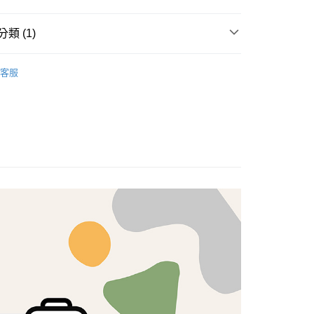
享後付
類 (1)
FTEE先享後付」】
brics
先享後付是「在收到商品之後才付款」的支付方式。 讓您購物簡單
Lasenby 棉布
客服
心！
：不需註冊會員、不需綁卡、不需儲值。
：只要手機號碼，簡訊認證，即可結帳。
：先確認商品／服務後，再付款。
付款
EE先享後付」結帳流程】
5，滿NT$1,500(含以上)免運費
方式選擇「AFTEE先享後付」後，將跳轉至「AFTEE先享後
頁面，進行簡訊認證並確認金額後，即可完成結帳。
付款
成立數日內，您將收到繳費通知簡訊。
費通知簡訊後14天內，點擊此簡訊中的連結，可透過四大超商
5，滿NT$1,500(含以上)免運費
網路銀行／等多元方式進行付款，方視為交易完成。
：結帳手續完成當下不需立刻繳費，但若您需要取消訂單，請聯
的店家。未經商家同意取消之訂單仍視為有效，需透過AFTEE
繳納相關費用。
50，滿NT$1,500(含以上)免運費
否成功請以「AFTEE先享後付 」之結帳頁面顯示為準，若有關於
功／繳費後需取消欲退款等相關疑問，請聯繫「AFTEE先享後
援中心」
https://netprotections.freshdesk.com/support/home
40
項】
恩沛科技股份有限公司提供之「AFTEE先享後付」服務完成之