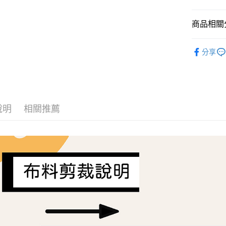
AFTEE先
商品相關分
相關說明
【關於「A
ATM付款
Liberty Fa
AFTEE
分享
便利好安
１．簡單
２．便利
運送方式
３．安心
全家取貨
【「AFT
每筆NT$6
１．於結帳
說明
相關推薦
付」結帳
7-11取貨
２．訂單
３．收到繳
每筆NT$6
／ATM／
※ 請注意
宅配
絡購買商品
先享後付
每筆NT$1
※ 交易是
是否繳費成
離島宅配
付客戶支
每筆NT$2
【注意事
１．透過由