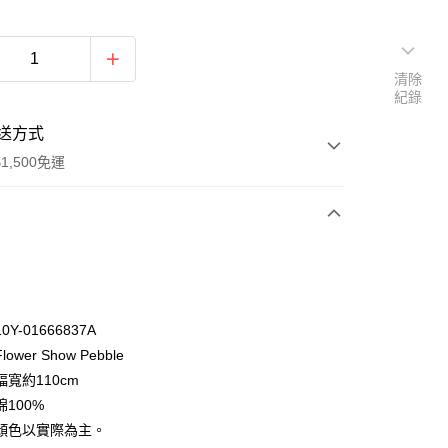
清除
紀錄
送方式
1,500免運
次付款
付款
Y-01666837A
ower Show Pebble
寬約110cm
100%
顏色以實際為主。
y