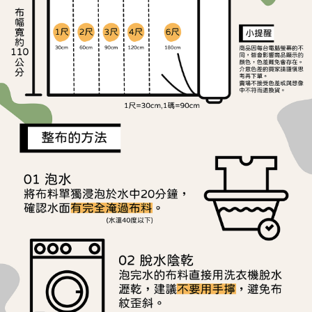
ATM／網路銀行／等多元方式進行付款，方視為交易完成。
宅配
※ 請注意：結帳手續完成當下不需立刻繳費，但若您需要取消訂單，請聯絡
每筆NT$150，滿NT$1,500(含以上)免運費
購買商品的店家。未經商家同意取消之訂單仍視為有效，需透過AFTEE先享
後付繳納相關費用。
離島宅配
※ 交易是否成功請以「AFTEE先享後付 」之結帳頁面顯示為準，若有關於
是否繳費成功／繳費後需取消欲退款等相關疑問，請聯繫「AFTEE先享後付
每筆NT$240
客戶支援中心」
https://netprotections.freshdesk.com/support/home
【注意事項】
１．透過由恩沛科技股份有限公司提供之「AFTEE先享後付」服務完成之交
易，需依本服務之必要範圍內提供個人資料，並將交易相關給付款項請求債
權轉讓予恩沛科技股份有限公司。
２．關於個人資料處理事宜，請瀏覽以下網址：
https://aftee.tw/terms/#terms3
３．未成年的使用者請事先徵得法定代理人或監護人之同意方可使用
「AFTEE先享後付」，若未經同意申辦者引起之損失，本公司不負相關責
任。
４．使用「AFTEE先享後付」時，將依據個別帳號之用戶狀況，依本公司即
時審查核予不同之上限額度；若仍有額度不足之情形，本公司將視審查結果
請求用戶進行身份認證。
５．嚴禁一人註冊多個帳號或使用他人資訊註冊。若發現惡意使用之情形，
恩沛科技股份有限公司將有權停止該用戶之使用額度並採取法律行動。