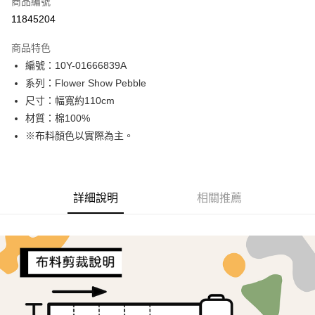
商品編號
超商取貨付款
11845204
LINE Pay
商品特色
Apple Pay
編號：10Y-01666839A
系列：Flower Show Pebble
街口支付
尺寸：幅寬約110cm
Google Pay
材質：棉100%
※布料顏色以實際為主。
AFTEE先享後付
相關說明
【關於「AFTEE先享後付」】
ATM付款
AFTEE先享後付是「在收到商品之後才付款」的支付方式。 讓您購物簡單
詳細說明
相關推薦
便利好安心！
１．簡單：不需註冊會員、不需綁卡、不需儲值。
運送方式
２．便利：只要手機號碼，簡訊認證，即可結帳。
３．安心：先確認商品／服務後，再付款。
全家取貨付款
每筆NT$65，滿NT$1,500(含以上)免運費
【「AFTEE先享後付」結帳流程】
１．於結帳方式選擇「AFTEE先享後付」後，將跳轉至「AFTEE先享後付」
7-11取貨付款
結帳頁面，進行簡訊認證並確認金額後，即可完成結帳。
２．訂單成立數日內，您將收到繳費通知簡訊。
每筆NT$65，滿NT$1,500(含以上)免運費
３．收到繳費通知簡訊後14天內，點擊此簡訊中的連結，可透過四大超商／