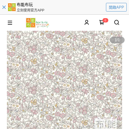
布能布玩
開啟APP
立刻使用官方APP
0
1
/
1