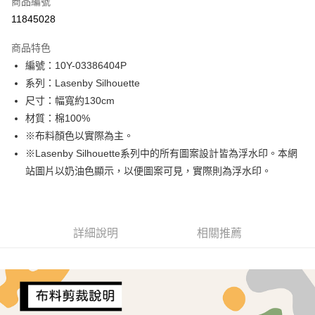
商品編號
超商取貨付款
11845028
LINE Pay
商品特色
Apple Pay
編號：10Y-03386404P
系列：Lasenby Silhouette
街口支付
尺寸：幅寬約130cm
Google Pay
材質：棉100%
※布料顏色以實際為主。
AFTEE先享後付
※Lasenby Silhouette系列中的所有圖案設計皆為浮水印。本網
相關說明
站圖片以奶油色顯示，以便圖案可見，實際則為浮水印。
【關於「AFTEE先享後付」】
ATM付款
AFTEE先享後付是「在收到商品之後才付款」的支付方式。 讓您購物簡單
便利好安心！
１．簡單：不需註冊會員、不需綁卡、不需儲值。
運送方式
２．便利：只要手機號碼，簡訊認證，即可結帳。
詳細說明
相關推薦
３．安心：先確認商品／服務後，再付款。
全家取貨付款
每筆NT$65，滿NT$1,500(含以上)免運費
【「AFTEE先享後付」結帳流程】
１．於結帳方式選擇「AFTEE先享後付」後，將跳轉至「AFTEE先享後付」
7-11取貨付款
結帳頁面，進行簡訊認證並確認金額後，即可完成結帳。
２．訂單成立數日內，您將收到繳費通知簡訊。
每筆NT$65，滿NT$1,500(含以上)免運費
３．收到繳費通知簡訊後14天內，點擊此簡訊中的連結，可透過四大超商／