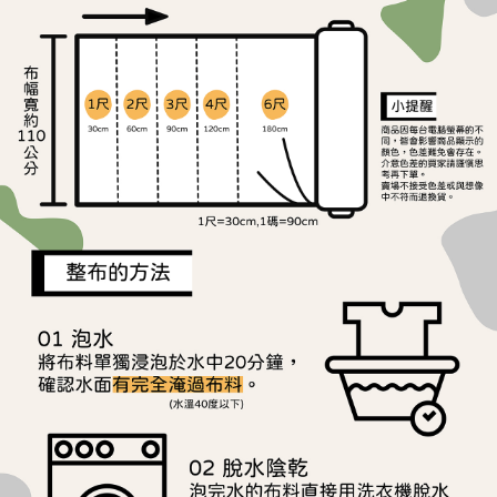
ATM／網路銀行／等多元方式進行付款，方視為交易完成。
宅配
※ 請注意：結帳手續完成當下不需立刻繳費，但若您需要取消訂單，請聯絡
每筆NT$150，滿NT$1,500(含以上)免運費
購買商品的店家。未經商家同意取消之訂單仍視為有效，需透過AFTEE先享
後付繳納相關費用。
離島宅配
※ 交易是否成功請以「AFTEE先享後付 」之結帳頁面顯示為準，若有關於
是否繳費成功／繳費後需取消欲退款等相關疑問，請聯繫「AFTEE先享後付
每筆NT$240
客戶支援中心」
https://netprotections.freshdesk.com/support/home
【注意事項】
１．透過由恩沛科技股份有限公司提供之「AFTEE先享後付」服務完成之交
易，需依本服務之必要範圍內提供個人資料，並將交易相關給付款項請求債
權轉讓予恩沛科技股份有限公司。
２．關於個人資料處理事宜，請瀏覽以下網址：
https://aftee.tw/terms/#terms3
３．未成年的使用者請事先徵得法定代理人或監護人之同意方可使用
「AFTEE先享後付」，若未經同意申辦者引起之損失，本公司不負相關責
任。
４．使用「AFTEE先享後付」時，將依據個別帳號之用戶狀況，依本公司即
時審查核予不同之上限額度；若仍有額度不足之情形，本公司將視審查結果
請求用戶進行身份認證。
５．嚴禁一人註冊多個帳號或使用他人資訊註冊。若發現惡意使用之情形，
恩沛科技股份有限公司將有權停止該用戶之使用額度並採取法律行動。