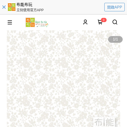
布能布玩
開啟APP
立刻使用官方APP
0
1
/
1